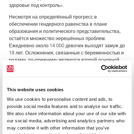
здоровье под контроль».
Несмотря на определённый прогресс в
обеспечении гендерного равенства в плане
образования и политического представительства,
остаётся множество нерешённых проблем.
Ежедневно около 14 000 девочек выходят замуж до
18 лет. Осложнения, связанные с беременностью и
родами, по-прежнему являются второй основной
причиной смерти среди девочек-подростков в
возрасте 15-19 лет, и согласно оценкам около 120
миллионов девочек во всём мире стали жертвами
изнасилования или иных форм принуждения к
This website uses cookies
половому акту в какой-то момент их жизни.
We use cookies to personalise content and ads, to
provide social media features and to analyse our traffic.
Гендерное насилие и отсутствие контроля над
We also share information about your use of our site with
принятием решений, влияющих на их жизнь, в том
our social media, advertising and analytics partners who
числе касающихся ключевых аспектов их половой
may combine it with other information that you’ve
жизни и деторождения, приводят к повышению