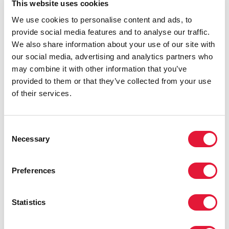
This website uses cookies
высоким доходом снижается. Оставшиеся
ежегодные международные инвестиции в странах
We use cookies to personalise content and ads, to
со средним и высоким доходом в размере 0,5
provide social media features and to analyse our traffic.
миллиарда долларов США в 2020 году требуются
We also share information about your use of our site with
для стран, где ВИЧ особенно распространен, и
our social media, advertising and analytics partners who
ожидаются проблемы, связанные с переходом на
may combine it with other information that you’ve
самообеспечение и оказанием помощи ключевым
provided to them or that they’ve collected from your use
группам населения.
of their services.
Основываясь на принципах глобальной
солидарности и общей ответственности, отчет
Consent
включает результаты анализа фискального
Necessary
Selection
пространства стран, воплощающих эффективный
подход по борьбе со СПИДом. Согласно анализу,
Preferences
наибольшего потенциального увеличения будущего
финансирования борьбы со СПИДом можно
достичь путем увеличения национальных бюджетов
Statistics
в области здравоохранения с выделением средств
на помощь, связанную с ВИЧ, пропорционально