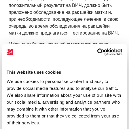
положительный результат на ВИЧ, должно быть
преложено обследование на рак шейки матки и,
при необходимости, последующее лечение; в свою
очередь, во время обследования на рак шейки
матки должно предлагаться тестирование на ВИЧ.
"Можно избежать женской смертности от рака
шейки матки", - говорит исполнительный директор
ЮНЭЙДС Мишель Сидибе. "Мы должны
пользоваться преимуществами совместной борьбы
This website uses cookies
с ВИЧ и ВПЧ для предоставления комплексных и
расширенных качественных услуг по профилактике
We use cookies to personalise content and ads, to
и лечению, и обеспечить всем женщинам и
provide social media features and to analyse our traffic.
девочкам-подросткам неограниченный доступ к
We also share information about your use of our site with
качественному медицинскому обслуживанию,
our social media, advertising and analytics partners who
включая медицинское обслуживание в области
may combine it with other information that you’ve
сексуального и репродуктивного здоровья.
provided to them or that they’ve collected from your use
of their services.
ЮНЭЙДС является одним из членов-основателей