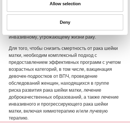
ослабленной иммунной системой сложнее
Allow selection
избавиться от вируса ВПЧ, и существует большая
вероятность развития у них внутриэпителиальных
Deny
образований, которые, при отсутствии
надлежащего лечения быстро приведут к
инвазивному, угрожающему жизни раку.
Для того, чтобы снизить смертность от рака шейки
матки, необходим комплексный подход с
предоставлением эффективных программ с учетом
возрастных категорий, в том числе, вакцинация
девочек-подростков от ВПЧ, проведение
обследований женщин, находящихся в группе
риска развития рака шейки матки, лечение
доброкачественных образований, а также лечение
инвазивного и прогрессирующего рака шейки
матки, включая химиотерапию и/или лучевую
терапию.