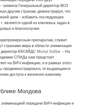
лиминации передачи этих двух
 – заявила Генеральный директор ВОЗ
гнал другим странам, демонстрируя, что
своей цели – избавить последующее
. является одной из ключевых задач в
ровья и благополучия.
тиретровирусным препаратам, служит
ут странами мира в области элиминации
 директор ЮНЭЙДС Michel Sidibé. – На
пидемии СПИДа нам предстоит
ет на ВИЧ-инфекцию, и в рамках этого
обы продемонстрировать те выдающиеся
ению доступа к жизненно важному
публике Молдова
д элиминацией передачи ВИЧ-инфекции и