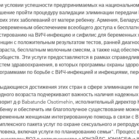
и условии успешности предпринимаемых на национальном 
шение пройти процедуру валидации элиминации передачи 
оих этих заболеваний от матери ребенку. Армения, Белару
оевременным обеспечением всеобщего доступа к бесплатн
стированию на ВИЧ-инфекцию и сифилис для беременных ж
нщин с положительным результатом тестов, ранней диагност
зраста, бесплатным молочным смесям, а также над обеспеч
обществ. Эти услуги предоставляются в рамках справедли
стем здравоохранения, в которых программы охраны здоро
ограммами по борьбе с ВИЧ-инфекцией и инфекциями, пе
ыдающиеся достижения этих стран в сфере элиминации п
удного возраста подчеркивают важность наличия надежных 
ворит д-р Babatunde Osotimehin, исполнительный директор
бенку и обеспечить им благополучное существование можно
ременным женщинам интегрированную помощь в связи с В
мплексного пакета услуг по охране сексуального и репроду
ловека, включая услуги по планированию семьи". Процесс в