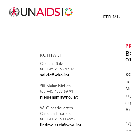
КТО МЫ
P
В
КОНТАКТ
о
Cristiana Salvi
tel. +45 29 63 42 18
КО
salvic@who.int
эл
Siff Malue Nielsen
Мо
tel. +45 4533 69 91
хо
nielsensm@who.int
ст
WHO headquarters
Ас
Christian Lindmeier
tel. +41 79 500 6552
"Д
lindmeierch@who.int