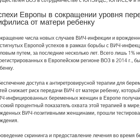
уществлен ВОЗ в сотрудничестве с ЮНЭЙДС, ЮНИСЕФ и
спехи Европы в сокращении уровня пер
ифилиса от матери ребенку
кращение числа новых случаев ВИЧ-инфекции и врожденног
стигнутых Европой успехов в рамках борьбы с ВИЧ-инфек
ловым путем, за последние несколько лет. Всего лишь 1% 
регистрированных в Европейском регионе ВОЗ в 2014 г., бы
бенку.
еспечение доступа к антиретровирусной терапии для бере
тей снижает риск передачи ВИЧ от матери ребенку, который
Ч-инфицированных беременных женщин в Европе получаю
сокий процентный показатель охвата этой терапией в мире,
жденных ВИЧ-позитивными женщинами, прошли тестирован
ждения.
оведение скрининга и предоставление лечения во время 