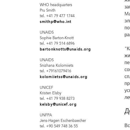
жи
WHO headquarters
за
Pru Smith
Ma
tel. +41 79 477 1744
эл
smithp@who.int
по
UNAIDS
ра
Sophie Barton-Knott
tel. +41 79 514 6896
"К
bartonknotts@unaids.org
жи
UNAIDS
пе
Snizhana Kolomiiets
со
tel. +79161079416
сп
kolomiietss@unaids.org
пр
UNICEF
ус
Kristen Elsby
ле
tel. +41 79 938 8273
kelsby@unicef.org
Д
UNFPA
Jens-Hagen Eschenbaecher
Вс
tel. +90 549 748 36 55