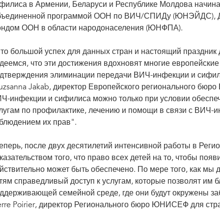
филиса в Армении, Беларуси и Республике Молдова начиная 
ъединенной программой ООН по ВИЧ/СПИДу (ЮНЭЙДС), 
ндом ООН в области народонаселения (ЮНФПА).
то большой успех для данных стран и настоящий праздник д
деемся, что эти достижения вдохновят многие европейские 
дтверждения элиминации передачи ВИЧ-инфекции и сифилис
uzsanna Jakab, директор Европейского регионального бюро
Ч-инфекции и сифилиса можно только при условии обеспеч
лугам по профилактике, лечению и помощи в связи с ВИЧ-
блюдением их прав".
еперь, после двух десятилетий интенсивной работы в Рег
казательством того, что право всех детей на то, чтобы поя
йствительно может быть обеспечено. По мере того, как мы 
тям справедливый доступ к услугам, которые позволят им б
ддерживающей семейной среде, где они будут окружены заб
erre Poirier, директор Регионального бюро ЮНИСЕФ для ст