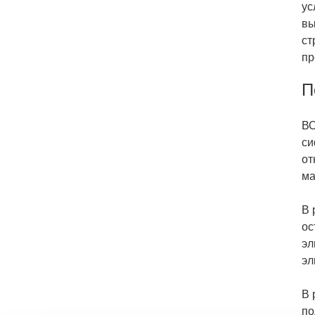
ус
вы
ст
пр
П
ВО
си
от
ма
В 
ос
эл
эл
В 
по