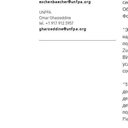
eschenbaecher@unfpa.org
си
Об
UNFPA
Фо
Omar Gharzeddine
tel. +1 917 912 5957
gharzeddine@unfpa.org
"Э
на
по
Zs
ВИ
ус
со
"Т
до
де
де
по
Pi