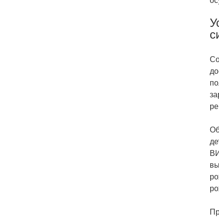
ос
У
с
Со
до
по
за
ре
Об
де
ВИ
вы
ро
ро
Пр