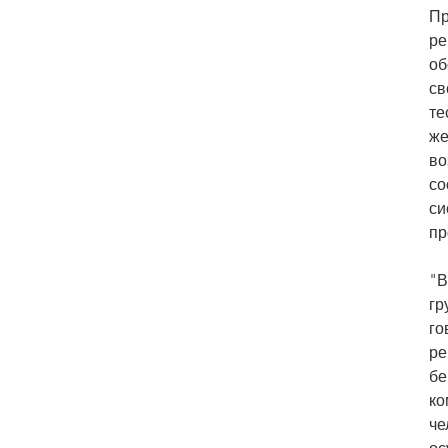
Пр
ре
об
св
те
же
во
со
си
пр
"В
гр
го
ре
бе
ко
че