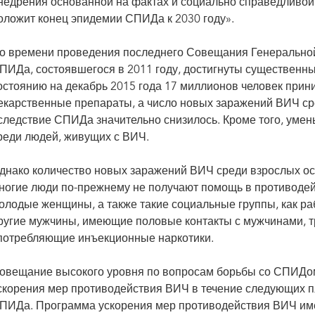
недрения основанной на фактах и социально справедливой
оложит конец эпидемии СПИДа к 2030 году».
о времени проведения последнего Совещания Генерально
ПИДа, состоявшегося в 2011 году, достигнуты существенн
остоянию на декабрь 2015 года 17 миллионов человек при
екарственные препараты, а число новых заражений ВИЧ ср
следствие СПИДа значительно снизилось. Кроме того, умен
реди людей, живущих с ВИЧ.
днако количество новых заражений ВИЧ среди взрослых ост
ногие люди по-прежнему не получают помощь в противодейс
олодые женщины, а также такие социальные группы, как раб
ругие мужчины, имеющие половые контакты с мужчинами, т
потребляющие инъекционные наркотики.
овещание высокого уровня по вопросам борьбы со СПИДом
скорения мер противодействия ВИЧ в течение следующих п
ПИДа. Программа ускорения мер противодействия ВИЧ име