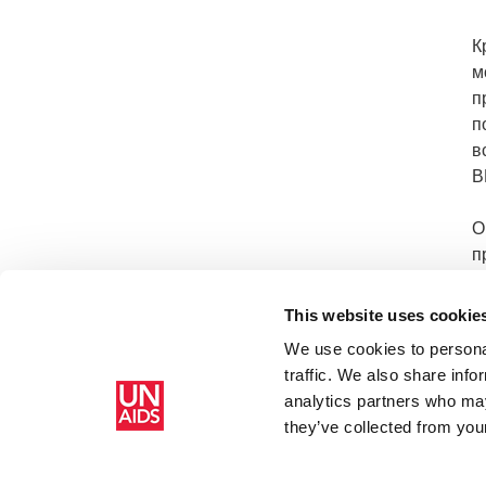
К
м
п
п
в
В
О
п
З
This website uses cookie
We use cookies to personal
traffic. We also share info
analytics partners who may
Главная
Ресурсы
Press release and statement archive
В 
they’ve collected from your