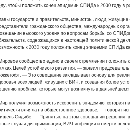
оду, чтобы положить конец эпидемии СПИДа к 2030 году в р
лавы государств и правительств, министры, люди, живущие 
редставители гражданского общества, международных орган
овещании высокого уровня по вопросам борьбы со СПИДом
бязательств, содержащихся в настоящей политической дек
озможность к 2030 году положить конец эпидемии СПИДа к
Мировое сообщество едино в своем стремлении положить к
амках Целей устойчивого развития, — заявил председател
юккетофт. — Это совещание закладывает основу для реали
доровья всех людей, живущих с ВИЧ, и создания более уст
ешению проблем, которые могут возникнуть в дальнейшем»
Мир получил возможность искоренить эпидемию, которая н
ритически влияла на общественное здоровье, — говорит 
ишель Сидибе. — Принятые на этом совещании решения, в 
овые случаи дискриминации, ВИЧ-инфекции и смерти вслед