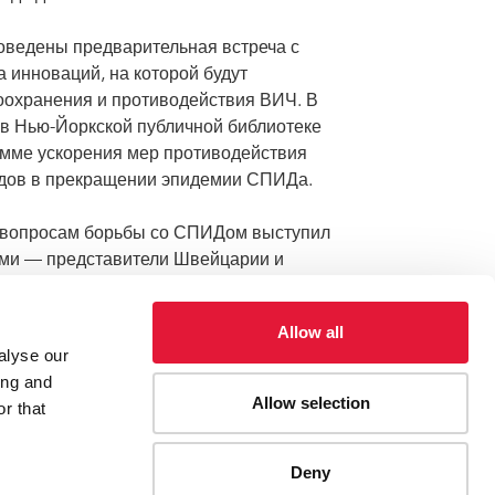
оведены предварительная встреча с
 инноваций, на которой будут
воохранения и противодействия ВИЧ. В
 в Нью-Йоркской публичной библиотеке
амме ускорения мер противодействия
одов в прекращении эпидемии СПИДа.
 вопросам борьбы со СПИДом выступил
ами — представители Швейцарии и
Allow all
alyse our
ing and
Allow selection
r that
ларация об искоренении СПИДа
Deny