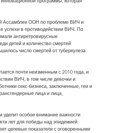
 инновационной программы, которая
й Ассамблеи ООН по проблеме ВИЧ и
ые успехи в противодействии ВИЧ. По
нимали антиретровирусные
еди детей и количество смертей
ьшилось число смертей от туберкулеза
ается почти неизменным с 2010 года, и
твии ВИЧ, в том числе девочки и
отники секс-бизнеса, заключенные, геи и
рансгендерные лица и лица,
 уделит особое внимание важности
яти лет для победы над эпидемией
ет целевые показатели с оговоренными