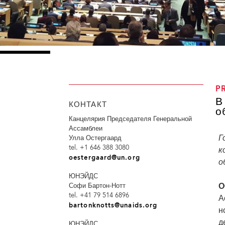
P
В
КОНТАКТ
о
Канцелярия Председателя Генеральной
Ассамблеи
Г
Улла Остергаард
tel. +1 646 388 3080
к
oestergaard@un.org
о
ЮНЭЙДС
О
Софи Бартон-Нотт
tel. +41 79 514 6896
А
bartonknotts@unaids.org
н
д
ЮНЭЙДС