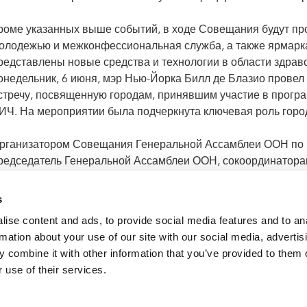
роме указанных выше событий, в ходе Совещания будут пр
олодежью и межконфессиональная служба, а также ярмарка
редставлены новые средства и технологии в области здра
онедельник, 6 июня, мэр Нью-Йорка Билл де Блазио провел
стречу, посвященную городам, принявшим участие в прогр
ИЧ. На мероприятии была подчеркнута ключевая роль гор
рганизатором Совещания Генеральной Ассамблеи ООН по
редседатель Генеральной Ассамблеи ООН, сокоординатор
амбии.
s
ise content and ads, to provide social media features and to an
rmation about your use of our site with our social media, advertis
 combine it with other information that you’ve provided to them o
Нью-Йорке принята новая амбициозная политическая дек
 use of their services.