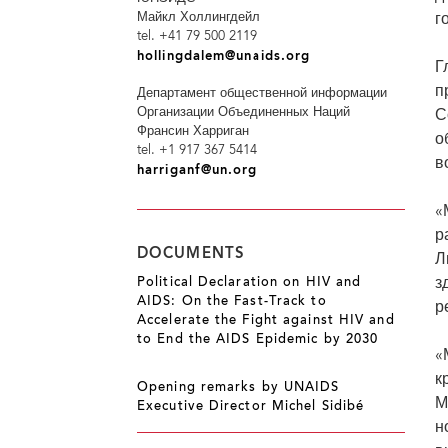
Майкл Холлингдейл
г
tel. +41 79 500 2119
hollingdalem@unaids.org
Г
п
Департамент общественной информации
Организации Объединенных Наций
С
Франсин Харриган
о
tel. +1 917 367 5414
в
harriganf@un.org
«
р
DOCUMENTS
Л
з
Political Declaration on HIV and
AIDS: On the Fast-Track to
р
Accelerate the Fight against HIV and
to End the AIDS Epidemic by 2030
«
к
Opening remarks by UNAIDS
М
Executive Director Michel Sidibé
н