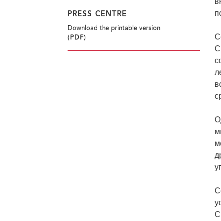
в
п
PRESS CENTRE
Download the printable version
С
(PDF)
С
с
л
в
с
О
м
м
д
у
С
у
С