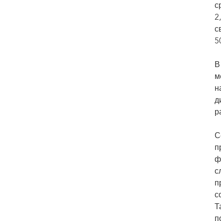
с
2
с
5
В
м
н
д
р
С
п
ф
с
п
с
Т
п