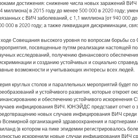
роками достижения: снижение числа новых заражений ВИЧ с
,4 миллиона] в 2015 году до менее 500 000 в 2020 году; у
вязанных с ВИЧ заболеваний, с 1,1 миллиона [от 940 000 до
00 000 в 2020 году; а также ликвидация дискриминации, свя
 ходе Совещания высокого уровня по вопросам борьбы со
ероприятия, посвященные путям реализации настоящей по
аучных исследований, получению финансового обеспечени
искриминации и созданию устойчивых и социально справе
авные возможности и учитывающих интересы всех людей.
ерия круглых столов и параллельных мероприятий будет 
реобразований и устойчивого развития, которые откроет о
инансированию и обеспечению устойчивого искоренения 
лучаев инфицирования ВИЧ. ЮНЭЙДС представит отчет о з
редотвращению новых случаев инфицирования ВИЧ среди 
о Всемирной организацией здравоохранения и партнерами 
аиланд (в котором на пике эпидемии регистрировалось боле
олностью искоренили новые случаи инфицирования ВИЧ ср