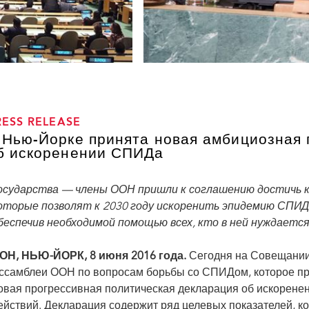
RESS RELEASE
 Нью-Йорке принята новая амбициозная 
б искоренении СПИДа
осударства — члены ООН пришли к соглашению достичь к 
оторые позволят к 2030 году искоренить эпидемию СПИДа
беспечив необходимой помощью всех, кто в ней нуждается
ОН, НЬЮ-ЙОРК, 8 июня 2016 года.
Сегодня на Совещании
ссамблеи ООН по вопросам борьбы со СПИДом, которое пр
овая прогрессивная политическая декларация об искорен
ействий. Декларация содержит ряд целевых показателей, к