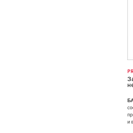
P
З
н
БА
со
пр
и 