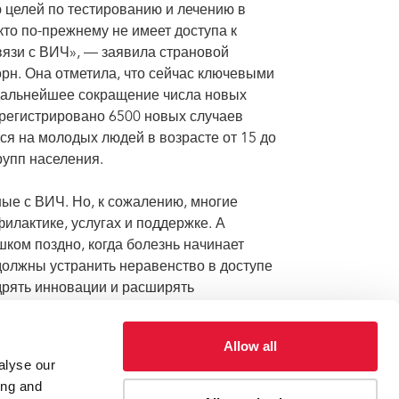
 целей по тестированию и лечению в
 кто по-прежнему не имеет доступа к
вязи с ВИЧ», — заявила страновой
н. Она отметила, что сейчас ключевыми
 дальнейшее сокращение числа новых
регистрировано 6500 новых случаев
ся на молодых людей в возрасте от 15 до
рупп населения.
ые с ВИЧ. Но, к сожалению, многие
лактике, услугах и поддержке. А
ком поздно, когда болезнь начинает
должны устранить неравенство в доступе
дрять инновации и расширять
ет г-жа Бенджараттанапорн. —
ожем искоренить СПИД к 2030 году».
Allow all
alyse our
ing and