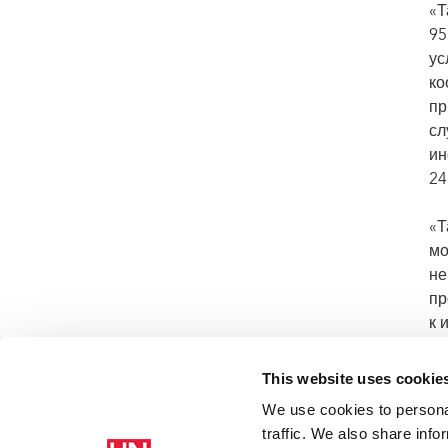
«Т
95
ус
ко
пр
сл
ин
24
«Т
мо
не
пр
к 
эф
Бл
This website uses cookie
We use cookies to personal
traffic. We also share info