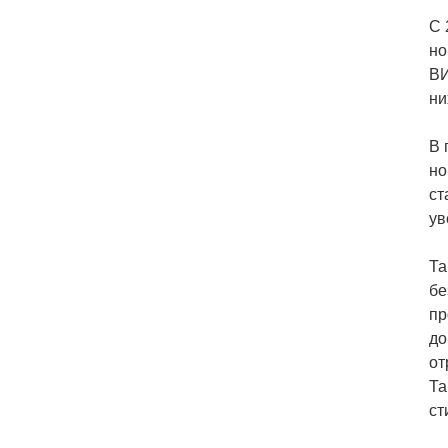
С 
но
ВИ
ни
В 
но
ст
ув
Та
бе
пр
до
от
Та
ст