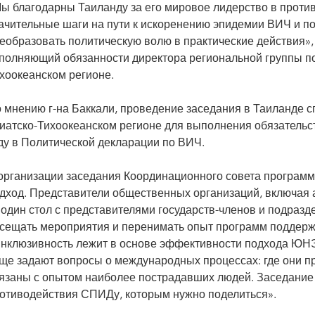
ы благодарны Таиланду за его мировое лидерство в проти
ачительные шаги на пути к искоренению эпидемии ВИЧ и по
еобразовать политическую волю в практические действия»
полняющий обязанности директора региональной группы 
хоокеанском регионе.
 мнению г-на Баккали, проведение заседания в Таиланде с
иатско-Тихоокеанском регионе для выполнения обязательс
ду в Политической декларации по ВИЧ.
организации заседания Координационного совета програ
дход. Представители общественных организаций, включая 
 один стол с представителями государств-членов и подразд
сещать мероприятия и перенимать опыт программ поддерж
нклюзивность лежит в основе эффективности подхода ЮНЭ
ще задают вопросы о международных процессах: где они про
язаны с опытом наиболее пострадавших людей. Заседание
отиводействия СПИДу, которым нужно поделиться».