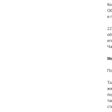
Ко
Об
и 
22
об
ег
Ча
Ме
По
Та
жи
по
та
ст