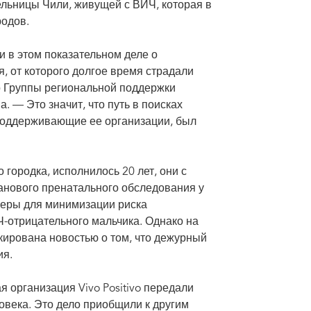
ельницы Чили, живущей с ВИЧ, которая в
родов.
 в этом показательном деле о
, от которого долгое время страдали
р Группы региональной поддержки
 — Это значит, что путь в поисках
 поддерживающие ее организации, был
городка, исполнилось 20 лет, они с
анового пренатального обследования у
еры для минимизации риска
лирования дела, поступившего в Межамериканскую
-отрицательного мальчика. Однако на
ли, живущей с ВИЧ, которая в 2002 году была
ирована новостью о том, что дежурный
ия.
я организация Vivo Positivo передали
века. Это дело приобщили к другим