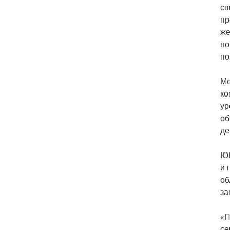
св
пр
же
но
по
Ме
ко
ур
об
де
ЮН
и 
об
за
«П
се