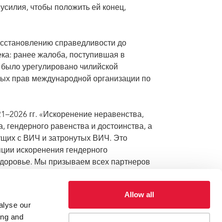
усилия, чтобы положить ей конец,
восстановлению справедливости до
ка: ранее жалоба, поступившая в
 было урегулировано чилийской
вных прав международной организации по
1–2026 гг. «Искоренение неравенства,
 гендерного равенства и достоинства, а
ущих с ВИЧ и затронутых ВИЧ. Это
ции искоренения гендерного
здоровье. Мы призываем всех партнеров
 странах изменить несправедливые
Allow all
alyse our
ing and