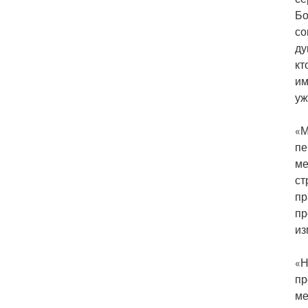
Бо
со
ду
кт
им
уж
«М
пе
ме
ст
пр
пр
из
«Н
пр
ме