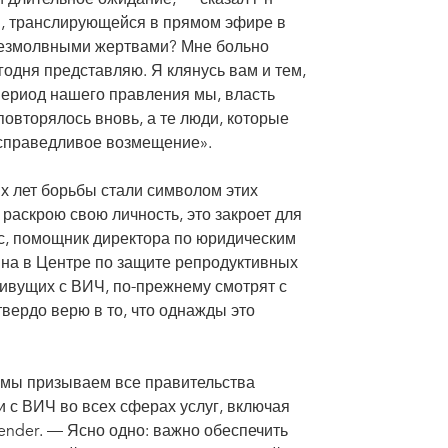
и, транслирующейся в прямом эфире в
 безмолвными жертвами? Мне больно
егодня представляю. Я клянусь вам и тем,
в период нашего правления мы, власть
овторялось вновь, а те люди, которые
 справедливое возмещение».
их лет борьбы стали символом этих
 раскрою свою личность, это закроет для
с, помощник директора по юридическим
йна в Центре по защите репродуктивных
живущих с ВИЧ, по-прежнему смотрят с
твердо верю в то, что однажды это
а мы призываем все правительства
 с ВИЧ во всех сферах услуг, включая
Gender. — Ясно одно: важно обеспечить