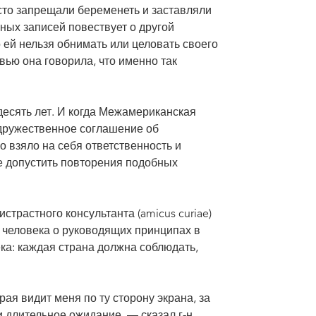
сто запрещали беременеть и заставляли
ных записей повествует о другой
 ей нельзя обнимать или целовать своего
вью она говорила, что именно так
есять лет. И когда Межамериканская
 дружественное соглашение об
о взяло на себя ответственность и
е допустить повторения подобных
трастного консультанта (amicus curiae)
человека о руководящих принципах в
ка: каждая страна должна соблюдать,
ая видит меня по ту сторону экрана, за
и длительное ожидание, — сказал г-н