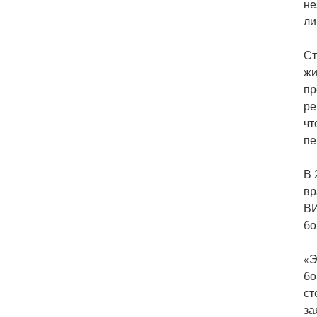
не
ли
Ст
жи
пр
ре
чт
пе
В 
вр
ВИ
бо
«Э
бо
ст
за