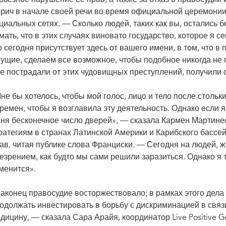
рич в начале своей речи во время официальной церемони
циальных сетях. — Сколько людей, таких как вы, остались
мать, что в этих случаях виновато государство, которое я с
о сегодня присутствует здесь от вашего имени, в том, что 
ущие, сделаем все возможное, чтобы подобное никогда не п
е пострадали от этих чудовищных преступлений, получили
не бы хотелось, чтобы мой голос, лицо и тело после стольк
ремен, чтобы я возглавила эту деятельность. Однако если я
ня бесконечное число дверей», — сказала Кармен Мартине
ратегиям в странах Латинской Америки и Карибского бассе
ав, читая публике слова Франциски. — Сегодня на людей, 
езрением, как будто мы сами решили заразиться. Однако я 
менится».
аконец правосудие восторжествовало; в рамках этого дел
одолжать инвестировать в борьбу с дискриминацией в связи
дицину, — сказала Сара Арайя, координатор Live Positive 