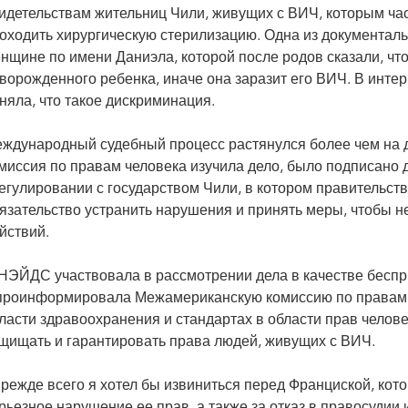
идетельствам жительниц Чили, живущих с ВИЧ, которым ча
оходить хирургическую стерилизацию. Одна из документаль
нщине по имени Даниэла, которой после родов сказали, что
ворожденного ребенка, иначе она заразит его ВИЧ. В интер
няла, что такое дискриминация.
ждународный судебный процесс растянулся более чем на д
миссия по правам человека изучила дело, было подписано
егулировании с государством Чили, в котором правительств
язательство устранить нарушения и принять меры, чтобы н
йствий.
ЭЙДС участвовала в рассмотрении дела в качестве бесприс
проинформировала Межамериканскую комиссию по правам 
ласти здравоохранения и стандартах в области прав челове
щищать и гарантировать права людей, живущих с ВИЧ.
режде всего я хотел бы извиниться перед Франциской, котор
рьезное нарушение ее прав, а также за отказ в правосудии 