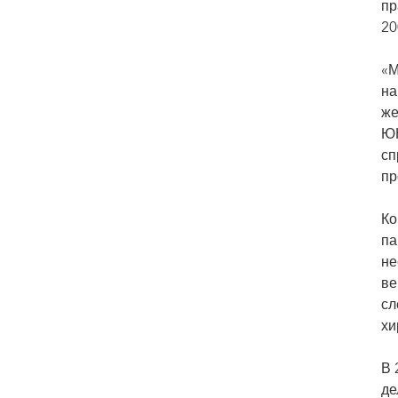
пр
20
«М
на
же
ЮН
сп
пр
Ко
па
не
ве
сл
хи
В 
де