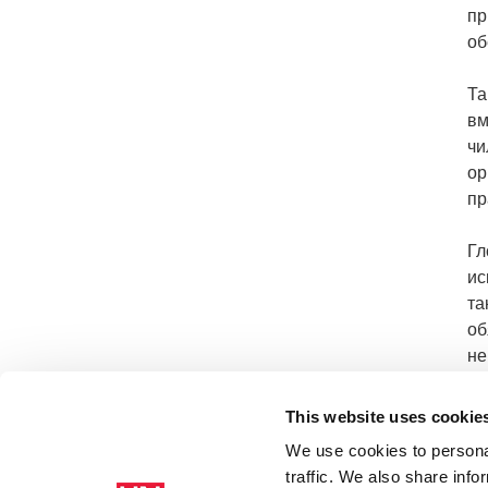
пр
об
Та
вм
чи
ор
пр
Гл
ис
та
об
не
и 
ге
This website uses cookie
We use cookies to personal
traffic. We also share info