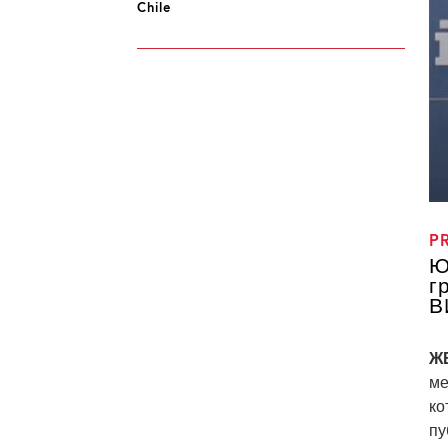
Chile
P
Ю
г
В
ЖЕ
ме
ко
пу