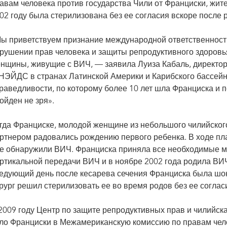
авам человека против государства Чили от Франциски, жит
02 году была стерилизована без ее согласия вскоре после 
ы приветствуем признание международной ответственности
рушении прав человека и защиты репродуктивного здоровья
нщины, живущие с ВИЧ, — заявила Луиза Кабаль, директо
ЭЙДС в странах Латинской Америки и Карибского бассейна.
раведливости, по которому более 10 лет шла Франциска и
ойден не зря».
гда Франциске, молодой женщине из небольшого чилийского 
ртнером радовались рождению первого ребенка. В ходе пл
е обнаружили ВИЧ. Франциска приняла все необходимые м
. Президент Чили Габриэль Борич Фонт принес публичные извинения в рамках урегу
ртикальной передачи ВИЧ и в ноябре 2002 года родила ВИЧ
комиссию по правам человека против государства Чили от Франциски, жительницы Чи
стерилизована без ее согласия вскоре после родов.
едующий день после кесарева сечения Франциска была шок
рург решил стерилизовать ее во время родов без ее соглас
2009 году Центр по защите репродуктивных прав и чилийска
ло Франциски в Межамериканскую комиссию по правам чело