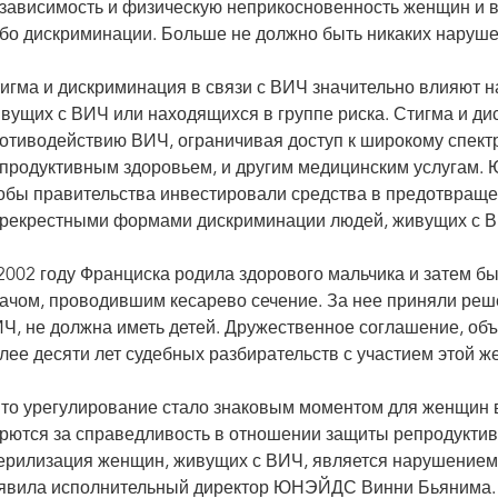
зависимость и физическую неприкосновенность женщин и вс
бо дискриминации. Больше не должно быть никаких наруш
игма и дискриминация в связи с ВИЧ значительно влияют на
вущих с ВИЧ или находящихся в группе риска. Стигма и д
отиводействию ВИЧ, ограничивая доступ к широкому спектр
продуктивным здоровьем, и другим медицинским услугам.
обы правительства инвестировали средства в предотвраще
рекрестными формами дискриминации людей, живущих с ВИ
2002 году Франциска родила здорового мальчика и затем бы
ачом, проводившим кесарево сечение. За нее приняли реше
Ч, не должна иметь детей. Дружественное соглашение, объ
лее десяти лет судебных разбирательств с участием этой 
то урегулирование стало знаковым моментом для женщин в
рются за справедливость в отношении защиты репродуктив
ерилизация женщин, живущих с ВИЧ, является нарушением 
явила исполнительный директор ЮНЭЙДС Винни Бьянима. —