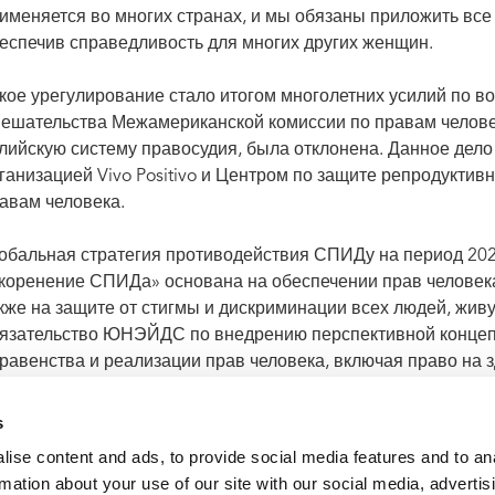
именяется во многих странах, и мы обязаны приложить все 
еспечив справедливость для многих других женщин.
кое урегулирование стало итогом многолетних усилий по 
ешательства Межамериканской комиссии по правам челове
лийскую систему правосудия, была отклонена. Данное дело
ганизацией Vivo Positivo и Центром по защите репродукти
авам человека.
обальная стратегия противодействия СПИДу на период 202
коренение СПИДа» основана на обеспечении прав человека,
кже на защите от стигмы и дискриминации всех людей, жив
язательство ЮНЭЙДС по внедрению перспективной концеп
равенства и реализации прав человека, включая право на 
заинтересованных сторон по противодействию ВИЧ во всех
ндерные нормы и покончить со стигмой и дискриминацией.
s
ise content and ads, to provide social media features and to an
rmation about your use of our site with our social media, advertis