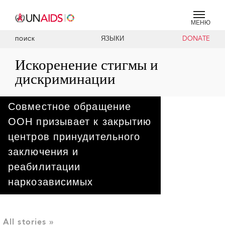
МЕНЮ
ЯЗЫКИ
DONATE
ПОИСК
Искоренение стигмы и
дискриминации
Совместное обращение
ООН призывает к закрытию
центров принудительного
заключения и
реабилитации
наркозависимых
Двенадцать учреждений Организации Объединенных
Наций выпустили совместное обращение с призывом к
закрытию наркологических центров принудительного
заключения и реабилитации. Существование таких