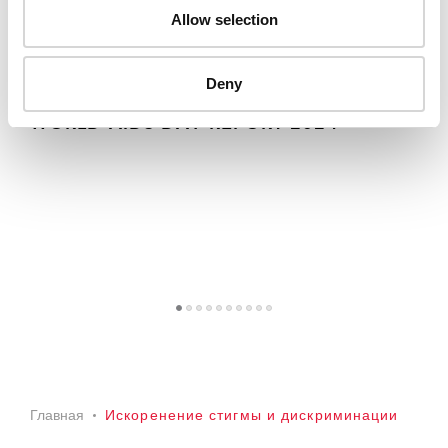
Allow selection
Deny
TAKE THE RIGHTS PATH TO END AIDS —
WORLD AIDS DAY REPORT 2024
1
2
3
4
5
6
7
8
9
1
Главная
Искоренение стигмы и дискриминации