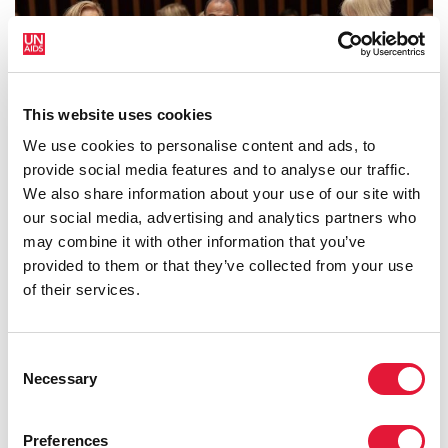
This website uses cookies
We use cookies to personalise content and ads, to
provide social media features and to analyse our traffic.
13 Diciembre 2018
We also share information about your use of our site with
our social media, advertising and analytics partners who
La Junta de ONUSIDA pide la aplicación inmediata del
may combine it with other information that you’ve
programa de ONUSIDA para el cambio
provided to them or that they’ve collected from your use
READ MORE
of their services.
Consent
Necessary
Selection
Preferences