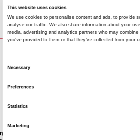
This website uses cookies
We use cookies to personalise content and ads, to provide s
analyse our traffic. We also share information about your use 
media, advertising and analytics partners who may combine it
you’ve provided to them or that they’ve collected from your us
ПРЕСС-ЦЕНТР
Consent
Информационные бюллетени
Necessary
Selection
ПУБЛИКАЦИИ
Preferences
Загрузить приложение к докладу «Экстренный выпуск новостей:
принимая вызов в сфере обеспечения инвестиций
Statistics
МУЛЬТИМЕДИА
Marketing
Смотреть видео с мероприятия, посвященного выходу
Слайды с ключевыми эпидемиологическими данными
Графики к докладу
Получить видеоматериалы (в различных форматах, на
доклада