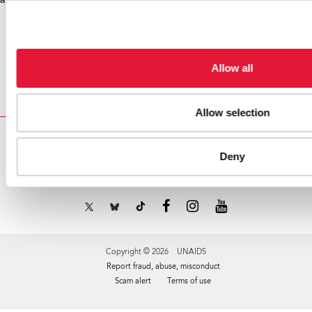
английском и французском языках)
Allow all
Главная
Ресурсы
Campaigns
Доклад ЮНЭЙДС
Allow selection
Deny
VACANCIES
CONTACT UNAIDS
Copyright © 2026 UNAIDS
Report fraud, abuse, misconduct
Scam alert
Terms of use