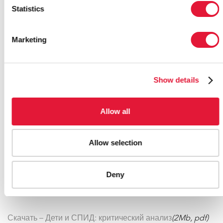
по пяти основным направлениям деятельности, которая
Statistics
создает основу для общественного движения по оказанию
лучшей поддержке детям, пострадавшим от ВИЧ. Эта
Marketing
стратегия будет предусматривать политические действия,
которые могут быть осуществлены на национальном,
региональном и международном уровнях.
Show details
«Мы все готовы к безотлагательной, смелой и решительной
работе для претворения этих целей в новую реальность для
детей и молодежи, и с их помощью. Будущие поколения
Allow all
должны быть свободны от СПИДа и избавлены от его
разрушительных последствий», - сказал Ас Си, директор
Allow selection
отдела коммуникации и внешних связей ЮНЭЙДС.
Deny
Ссылки:
Скачать – Дети и СПИД: критический анализ
(2Mb, pdf)