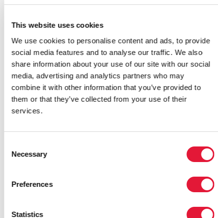
д-р Виват Пеерапатанапокин, который недавно
участвовал в семинаре по вопросам
This website uses cookies
распространенности ВИЧ в Мьянме, и страновой
представитель организации «Врачи без границ –
We use cookies to personalise content and ads, to provide
Голландия» (AZG) в Мьянме д-р Фрэнк Смитиус.
social media features and to analyse our traffic. We also
share information about your use of our site with our social
«На этом заседании был отмечен прогресс,
media, advertising and analytics partners who may
достигнутый в последние годы в Мьянме и
combine it with other information that you’ve provided to
продемонстрировавший, что услуги нуждающимся
them or that they’ve collected from your use of their
могут быть предоставлены, однако было также
services.
подчеркнуто, что низкий охват требует повышенной
финансовой поддержки со стороны
международных и внутренних источников – только
Consent
так можно выполнить цели обеспечения всеобщего
Necessary
Selection
доступа», - сказал Брайан Уильямс.
Preferences
Ссылки:
Statistics