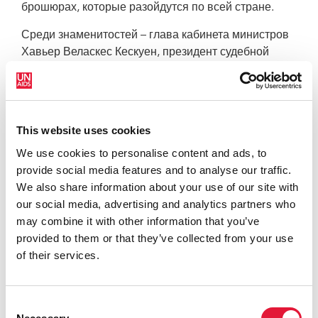
брошюрах, которые разойдутся по всей стране.
Среди знаменитостей – глава кабинета министров
Хавьер Веласкес Кескуен, президент судебной
системы Хавьер Вилла Стейн, министр
здравоохранения Оскар Угарте, министр
иностранных дел Хосе Антонио Гарсиа Белунде,
министр по охране окружающей среды Антонио
This website uses cookies
Брак, футболисты Монсеньор Бамбарен и
We use cookies to personalise content and ads, to
Нолберто Солано, члены музыкальной группы
provide social media features and to analyse our traffic.
«Группа 5» и комедийный актер Карлос Альварес, а
We also share information about your use of our site with
также экономист Хернандо де Сото.
our social media, advertising and analytics partners who
В рамках кампании также выпущены два
may combine it with other information that you’ve
короткометражных фильма, которые можно
provided to them or that they’ve collected from your use
посмотреть здесь:
of their services.
«Образ против стигмы и дискриминации по
причинам ВИЧ/СПИДа», вып. 1 (ссылка:
Consent
http://www.youtube.com/watch?v=G2ZlmCPUWYw
)