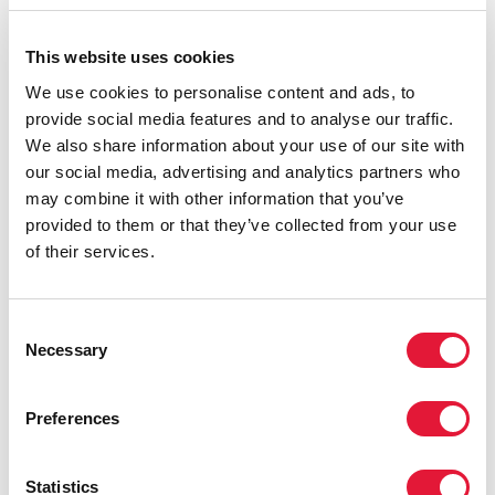
возрасте двух лет и старше отличаются в
различных провинциях, при этом провинции
Западный Кейп (3,8%) и Северный Кейп (5,9%)
This website uses cookies
затронуты меньше, а Мпумаланга (15,4%) и
We use cookies to personalise content and ads, to
Квазулу-Натал (15,8%) возглавляют этот список.
provide social media features and to analyse our traffic.
We also share information about your use of our site with
ВИЧ в Южной Африке распространяется, главным
our social media, advertising and analytics partners who
образом, в результате гетеросексуальных
may combine it with other information that you’ve
контактов, наряду с передачей вируса от матери
provided to them or that they’ve collected from your use
ребенку.
of their services.
Каждую неделю «Такалани Сезам», переведенную
на все 11 официальных языков Южной Африки,
Consent
смотрит около полумиллиона детей. Аудитория шоу
Necessary
Selection
– дошкольники в возрасте от 3-х до 7-ми лет и люди,
обеспечивающие уход за ними. В связи с тем, что в
Южной Африке в 30% жилищ нет телевизора, была
Preferences
создана радио-версия программы, а также
положено начало инициативе «аутрич».
Statistics