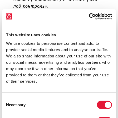
взять профилактику и лечение рака
под контроль».
РОМЕН ТЕСФАИ, ПЕРВАЯ ЛЕДИ ЭФИОПИИ
This website uses cookies
«В своей работе партнеры будут
We use cookies to personalise content and ads, to
основываться на успехах,
provide social media features and to analyse our traffic.
достигнутых за последнее
We also share information about your use of our site with
десятилетие в противодействии ВИЧ
our social media, advertising and analytics partners who
и СПИДу».
may combine it with other information that you’ve
КЕСЕТЕБИРХАН АДМАСУ, МИНИСТР
provided to them or that they’ve collected from your use
ЗДРАВООХРАНЕНИЯ ЭФИОПИИ
of their services.
Consent
«Участие ЮНЭЙДС в программе
Necessary
Selection
"Розовая лента — красная лента"
показывает, как важно