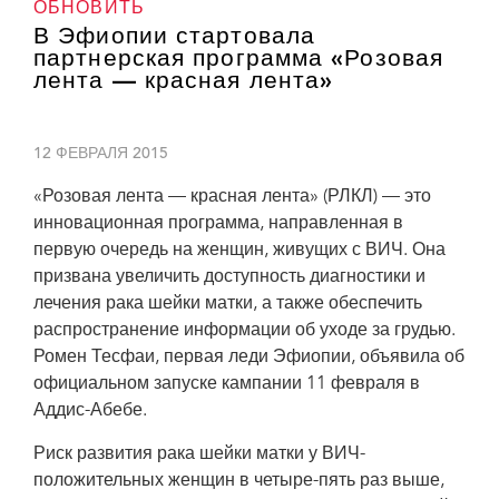
ОБНОВИТЬ
В Эфиопии стартовала
партнерская программа «Розовая
лента — красная лента»
12 ФЕВРАЛЯ 2015
«Розовая лента — красная лента» (РЛКЛ) — это
инновационная программа, направленная в
первую очередь на женщин, живущих с ВИЧ. Она
призвана увеличить доступность диагностики и
лечения рака шейки матки, а также обеспечить
распространение информации об уходе за грудью.
Ромен Тесфаи, первая леди Эфиопии, объявила об
официальном запуске кампании 11 февраля в
Аддис-Абебе.
Риск развития рака шейки матки у ВИЧ-
Министр здравоохранения Эфиопии Кесетебирхан Адмасу (посередине) и
первая леди Эфиопии Ромен Тесфаи (вторая слева) обсуждают с
положительных женщин в четыре-пять раз выше,
экспертами важную роль частно-государственных партнерств, а также