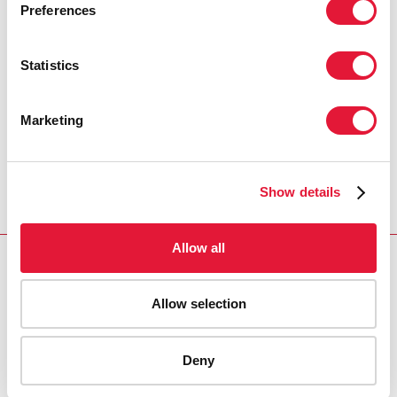
разрабатывать новые креативные
Preferences
модели для лучшей интеграции услуг,
связанных с ВИЧ, с другими
Statistics
медицинскими мерами. Ведь это
позволяет спасать жизни людей и
выстраивать устойчивые
Marketing
здравоохранительные системы».
ЛИЗА КАРТИ, ДИРЕКТОР ОТДЕЛЕНИЯ
ЮНЭЙДС В ВАШИНГТОНЕ
Show details
Allow all
ПАРТНЕРЫ
Allow selection
«Розовая лента — красная лента»
(на английском
языке)
Deny
REGION/COUNTRY