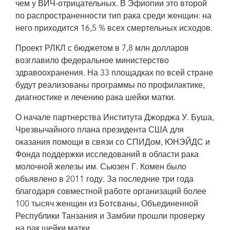
чем у ВИЧ-отрицательных. В Эфиопии это второй
многосекторного подхода в ускорении прогресса по искоренению рака
шейки матки и ВИЧ. Слева направо: Ахмед Реджа из Высшей школы
по распространенности тип рака среди женщин: на
медицинских наук Аддис-Абебского университета; первая леди; министр
него приходится 16,5 % всех смертельных исходов.
здравоохранения; Лиза Карти, директор отделения ЮНЭЙДС по развитию
связей в США и сопредседатель организационного комитета «Розовая
лента — красная лента»; Пьер М'Пеле-Килебу, представитель Эфиопии во
Проект РЛКЛ с бюджетом в 7,8 млн долларов
Всемирной организации здравоохранения.
возглавило федеральное министерство
здравоохранения. На 33 площадках по всей стране
будут реализованы программы по профилактике,
диагностике и лечению рака шейки матки.
О начале партнерства Института Джорджа У. Буша,
Чрезвычайного плана президента США для
оказания помощи в связи со СПИДом, ЮНЭЙДС и
Фонда поддержки исследований в области рака
молочной железы им. Сьюзен Г. Комен было
объявлено в 2011 году. За последние три года
благодаря совместной работе организаций более
100 тысяч женщин из Ботсваны, Объединенной
Республики Танзания и Замбии прошли проверку
на рак шейки матки.