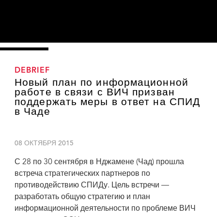
DEBRIEF
Новый план по информационной
работе в связи с ВИЧ призван
поддержать меры в ответ на СПИД
в Чаде
08 ОКТЯБРЯ 2015
С 28 по 30 сентября в Нджамене (Чад) прошла
встреча стратегических партнеров по
противодействию СПИДу. Цель встречи —
разработать общую стратегию и план
информационной деятельности по проблеме ВИЧ
Стратегические партнеры по противодействию СПИДу встретились, чтобы
разработать общую стратегию и план информационной деятельности по