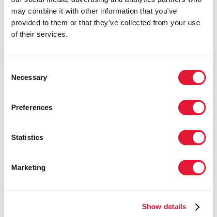
may combine it with other information that you’ve
QUOTES
provided to them or that they’ve collected from your use
of their services.
«Ключевым фактором для ускорения
Consent
принятия мер в ответ на ВИЧ в
Necessary
Selection
стране является информационная
работа напрямую с государственными
органами власти и
Preferences
заинтересованными сторонами. Она
должна вестись в уместном формате,
Statistics
изо дня в день, непрерывно».
СЕЛЕСТИН ГАБДУЛ ЛАДИБА, ПРЕЗИДЕНТ
Marketing
RNTAP+ (ГОСУДАРСТВЕННОЙ СЕТИ ЛЮДЕЙ,
ЖИВУЩИХ С ВИЧ В ЧАДЕ)
Show details