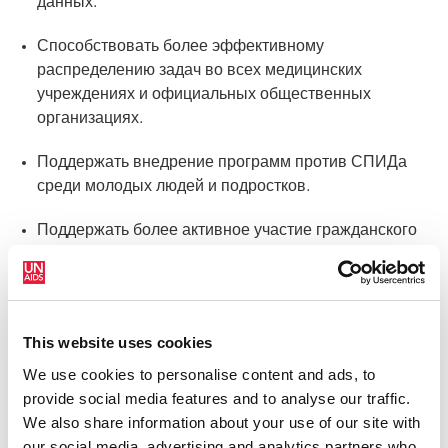
данных.
Способствовать более эффективному
распределению задач во всех медицинских
учреждениях и официальных общественных
организациях.
Поддержать внедрение программ против СПИДа
среди молодых людей и подростков.
Поддержать более активное участие гражданского
общества в общегосударственных мерах в ответ на
СПИД.
Помочь уменьшить стигму и дискриминацию против
This website uses cookies
людей, живущих с ВИЧ.
We use cookies to personalise content and ads, to
Содействовать мобилизации финансовых ресурсов
provide social media features and to analyse our traffic.
для поддержки государственных мер в ответ на
We also share information about your use of our site with
СПИД.
our social media, advertising and analytics partners who