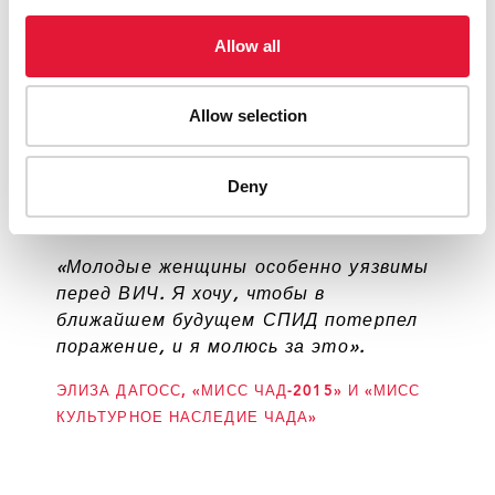
«Сегодня убивает не только СПИД, но
и стигма. Игнорирование
Allow all
дискриминации приводит к большей
распространенности инфекции и
большей смертности».
Allow selection
АУА УССУМДИТИ, 2-Й ВИЦЕ-ПРЕЗИДЕНТ
RNTAP+
Deny
«Молодые женщины особенно уязвимы
перед ВИЧ. Я хочу, чтобы в
ближайшем будущем СПИД потерпел
поражение, и я молюсь за это».
ЭЛИЗА ДАГОСС, «МИСС ЧАД-2015» И «МИСС
КУЛЬТУРНОЕ НАСЛЕДИЕ ЧАДА»