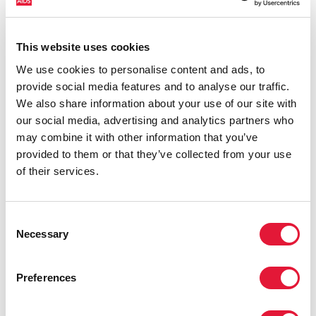
международную работу по решению проблемы
наркотиков в мире.
This website uses cookies
«В преддверии ССГАООН, которая состоится в
We use cookies to personalise content and ads, to
следующем году, у нас появилась уникальная
provide social media features and to analyse our traffic.
возможность изменить структуру международной
We also share information about your use of our site with
политики по вопросам наркотиков. Мы должны
our social media, advertising and analytics partners who
уделить больше внимания общественному
may combine it with other information that you’ve
здоровью, обеспечению лечения, медицинскому
provided to them or that they’ve collected from your use
уходу и снижению вреда», — сказала Мари-Пол
of their services.
Кьени, помощник генерального директора
Всемирной организации здравоохранения.
В специальном видеопослании Верховный
Consent
комиссар ООН по правам человека Зеид Раад аль-
Necessary
Selection
Хуссейн призвал государства-члены ООН подумать
над декриминализацией хранения и использования
Preferences
наркотиков. Он также отметил, что необходимо
укрепить системы общественного