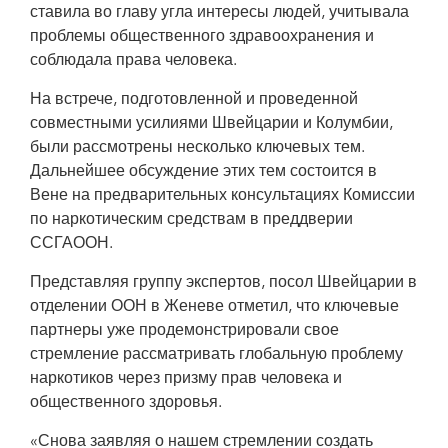
ставила во главу угла интересы людей, учитывала
проблемы общественного здравоохранения и
Цель мероприятия — проанализировать пути, которыми можно
преобразовать существующую систему по борьбе с наркотиками так,
соблюдала права человека.
чтобы она содержала количественные показатели эффективности,
ставила во главу угла интересы людей, учитывала проблемы
На встрече, подготовленной и проведенной
общественного здравоохранения и соблюдала права человека.
совместными усилиями Швейцарии и Колумбии,
были рассмотрены несколько ключевых тем.
Дальнейшее обсуждение этих тем состоится в
Вене на предварительных консультациях Комиссии
по наркотическим средствам в преддверии
ССГАООН.
Представляя группу экспертов, посол Швейцарии в
отделении ООН в Женеве отметил, что ключевые
партнеры уже продемонстрировали свое
стремление рассматривать глобальную проблему
наркотиков через призму прав человека и
общественного здоровья.
«Снова заявляя о нашем стремлении создать