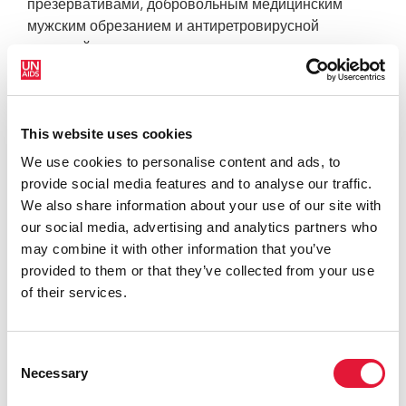
презервативами, добровольным медицинским
мужским обрезанием и антиретровирусной
терапией, применительно ко всем людям, живущим
с ВИЧ. Если антиретровирусная терапия
оказывается эффективной, обнаружить вирус в
крови человека, живущего с ВИЧ, становится
This website uses cookies
невозможно, и вероятность его передачи партнеру
стремится к нулю. Ни один метод профилактики
We use cookies to personalise content and ads, to
ВИЧ-инфекции не дает 100%-й гарантии; к тому же
provide social media features and to analyse our traffic.
ДКП не предупреждает возникновение других
We also share information about your use of our site with
заболеваний, передающихся половым путем,
our social media, advertising and analytics partners who
равно как и нежелательную беременность.
may combine it with other information that you’ve
Презервативы остаются наиболее доступным и
provided to them or that they’ve collected from your use
экономичным способом профилактики ВИЧ и
of their services.
потому необходимо поощрять их использование
наряду с ДКП.
Consent
ДКП имеет целый ряд преимуществ — как
Necessary
Selection
психологических, так и физических — и может