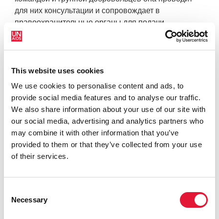
для них консультации и сопровождает в
правоохранительные органы для подачи
заявлений. Благодаря сотрудничеству с другими
организациями Карла предоставляет
нуждающимся открытые каналы связи для
получения юридической и экономической помощи.
This website uses cookies
«Проблем еще очень много, — говорит она. — Но
We use cookies to personalise content and ads, to
мы продолжаем вести диалог с национальной
provide social media features and to analyse our traffic.
гражданской полицией и Управлением
We also share information about your use of our site with
национального советника по защите прав человека,
our social media, advertising and analytics partners who
а также с другими властями в попытке улучшить
may combine it with other information that you’ve
механизмы выявления и расследования
provided to them or that they’ve collected from your use
нарушений прав человека и обеспечить
of their services.
действующий и постоянный мониторинг и анализ
ситуации».
Consent
Помимо прочего, Карла Авелар сыграла
Necessary
Selection
значительную роль в продвижении
законодательных реформ, защищающих и