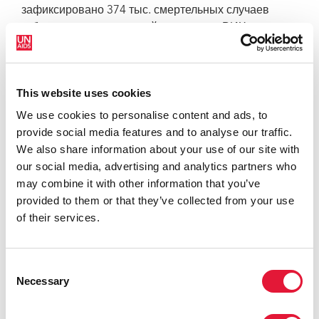
зафиксировано 374 тыс. смертельных случаев
туберкулеза среди людей, живущих с ВИЧ, что
составляет почти 40 % от общего количества
смертей, связанных со СПИДом.
Заболевание туберкулезом и смертельный исход
This website uses cookies
можно предотвратить благодаря профилактике, но
We use cookies to personalise content and ads, to
большинство ВИЧ-инфицированных людей не
provide social media features and to analyse our traffic.
получают такое профилактическое лечение. Так,
We also share information about your use of our site with
в 2016 году менее одного миллиона человек,
our social media, advertising and analytics partners who
начавших лечение от ВИЧ, также начали
may combine it with other information that you’ve
профилактическое лечение от туберкулеза. Самую
provided to them or that they’ve collected from your use
большую долю в этом количестве (41 %) занимает
of their services.
ЮАР; за ней следуют Мозамбик, Зимбабве и
Малави.
Consent
Во всем мире продолжается рост устойчивости
Necessary
Selection
туберкулеза к лекарственным препаратам:
в 2016 году было зафиксировано 600 тыс. случаев,