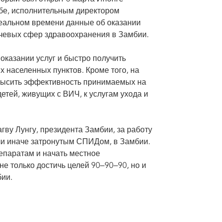
бе, исполнительным директором
альном времени данные об оказании
лючевых сфер здравоохранения в Замбии.
казании услуг и быстро получить
х населенных пунктов. Кроме того, на
овысить эффективность принимаемых на
етей, живущих с ВИЧ, к услугам ухода и
гву Лунгу, президента Замбии, за работу
ли иначе затронутым СПИДом, в Замбии.
репаратам и начать местное
е только достичь целей 90‒90‒90, но и
ии.