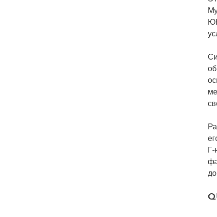
Му
ЮН
ус
Си
об
ос
ме
св
Ра
ег
Г-
фа
до
Q