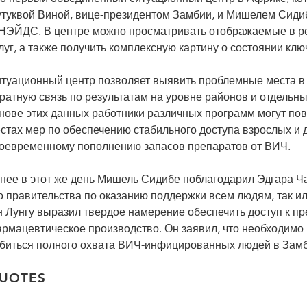
туквой Виной, вице-президентом Замбии, и Мишелем Сиди
ЭЙДС. В центре можно просматривать отображаемые в ре
луг, а также получить комплексную картину о состоянии к
туационный центр позволяет выявить проблемные места в о
ратную связь по результатам на уровне районов и отдельны
нове этих данных работники различных программ могут п
стах мер по обеспечению стабильного доступа взрослых и д
оевременному пополнению запасов препаратов от ВИЧ.
нее в этот же день Мишель Сидибе поблагодарил Эдгара Ча
о правительства по оказанию поддержки всем людям, так и
н Лунгу выразил твердое намерение обеспечить доступ к п
рмацевтическое производство. Он заявил, что необходимо н
биться полного охвата ВИЧ-инфицированных людей в Замб
UOTES