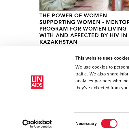
THE POWER OF WOMEN
SUPPORTING WOMEN - MENTO
PROGRAM FOR WOMEN LIVING
WITH AND AFFECTED BY HIV IN
KAZAKHSTAN
13 СЕНТЯБРЯ 2024 ГОДА.
This website uses cookie
We use cookies to personal
traffic. We also share info
analytics partners who may
Главная
Ресурсы
Новый инструмент ускорения мер 
they’ve collected from your
Consent
Necessary
Selection
Copyright © 2026 UNAIDS