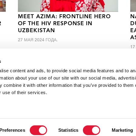
MEET AZIMA: FRONTLINE HERO
N
R
OF THE HIV RESPONSE IN
D
UZBEKISTAN
E
A
27 МАЯ 2024 ГОДА.
17
s
ise content and ads, to provide social media features and to an
rmation about your use of our site with our social media, advertis
 combine it with other information that you’ve provided to them o
по противодействию СПИДу в Замбии
 use of their services.
VACANCI
Preferences
Statistics
Marketing