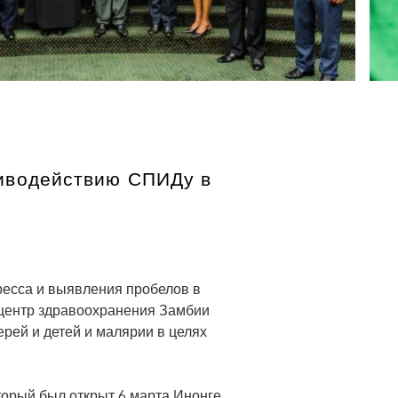
тиводействию СПИДу в
ресса и выявления пробелов в
центр здравоохранения Замбии
рей и детей и малярии в целях
орый был открыт 6 марта Инонге