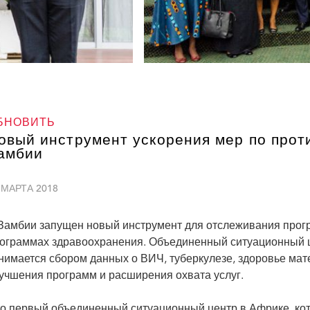
БНОВИТЬ
овый инструмент ускорения мер по про
амбии
 МАРТА 2018
Замбии запущен новый инструмент для отслеживания прог
ограммах здравоохранения. Объединенный ситуационный 
нимается сбором данных о ВИЧ, туберкулезе, здоровье мате
учшения программ и расширения охвата услуг.
о первый объединенный ситуационный центр в Африке, кот