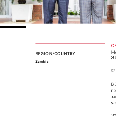
О
Н
REGION/COUNTRY
З
Zambia
07
В 
пр
за
ул
Эт