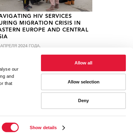
AVIGATING HIV SERVICES
URING MIGRATION CRISIS IN
ASTERN EUROPE AND CENTRAL
SIA
 АПРЕЛЯ 2024 ГОДА.
Allow all
alyse our
ing and
Allow selection
r that
Deny
ES
CONTACT UNAIDS
Show details
Report fraud, abuse, misconduct
Scam alert
Terms of use