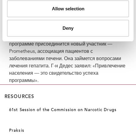
ВИЧ и гепатитом С для лиц, употребляющих
Allow selection
инъекционные наркотики.
Г-н Дедес крайне взволнован, поскольку на этот
Deny
раз Positive Voice будет полноправным участником
программы с выделенным бюджетом. Также к
программе присоединится новый участник —
Prometheus, ассоциация пациентов с
заболеваниями печени. Она займется вопросами
лечения гепатита. Г-н Дедес заявил: «Привлечение
населения — это свидетельство успеха
программы».
RESOURCES
61st Session of the Commission on Narcotic Drugs
Praksis