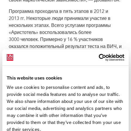
своей наркотической зависимости», — добавил он.
Программа проходила в пять этапов в 2012 и
2013 гг. Некоторые люди принимали участие в
нескольких этапах. Всего услугами программы
«Аристотель» воспользовались более
3000 человек. Примерно у 16 % участников
оказался положительный результат теста на ВИЧ, и
их немедленно направили на лечение
антиретровирусными препаратами. Социальные
работники помогли им записаться на прием. Кроме
того, таким участникам была дана возможность вне
This website uses cookies
очереди получить опиоидную заместительную
We use cookies to personalise content and ads, to
терапию.
provide social media features and to analyse our traffic.
Г-жа Сипса рассказала, что еще до окончания
We also share information about your use of our site with
программы в Афинах было отмечено снижение
our social media, advertising and analytics partners who
количества новых случаев заражения ВИЧ на 78 %.
may combine it with other information that you’ve
provided to them or that they’ve collected from your use
«Благодаря программе «Аристотель» нам удалось
of their services.