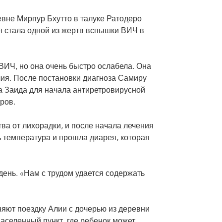
евне Мирпур Бхутто в талуке Ратодеро
ья стала одной из жертв вспышки ВИЧ в
ВИЧ, но она очень быстро ослабела. Она
Алия. После постановки диагноза Самиру
а Заида для начала антиретровирусной
ров.
а от лихорадки, и после начала лечения
ь температура и прошла диарея, которая
ень. «Нам с трудом удается содержать
яют поездку Алии с дочерью из деревни
аселенный пункт, где ребенок может