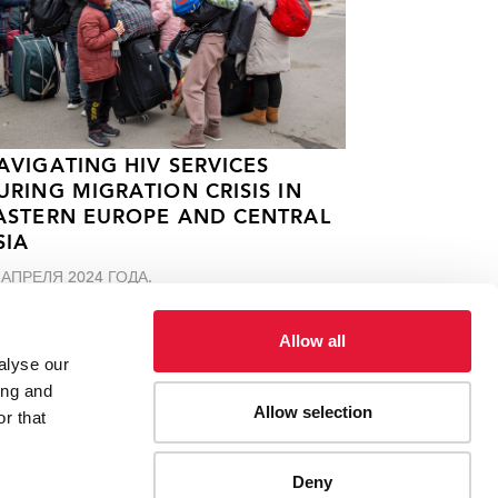
AVIGATING HIV SERVICES
URING MIGRATION CRISIS IN
ASTERN EUROPE AND CENTRAL
SIA
 АПРЕЛЯ 2024 ГОДА.
Allow all
alyse our
ing and
Allow selection
r that
ВИЧ
Deny