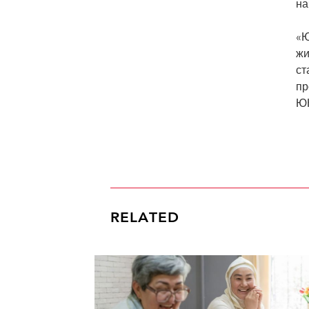
на
«Ю
жи
ст
пр
ЮН
RELATED