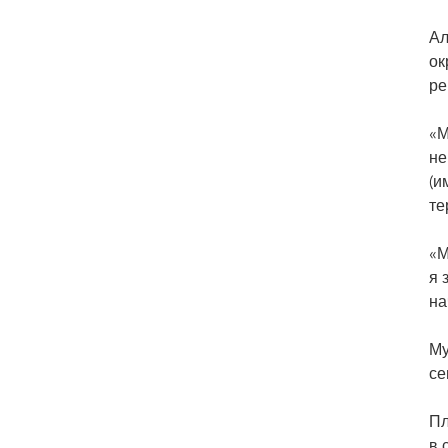
Ал
ок
ре
«М
не
(и
те
«М
я 
на
Му
се
Пл
в 