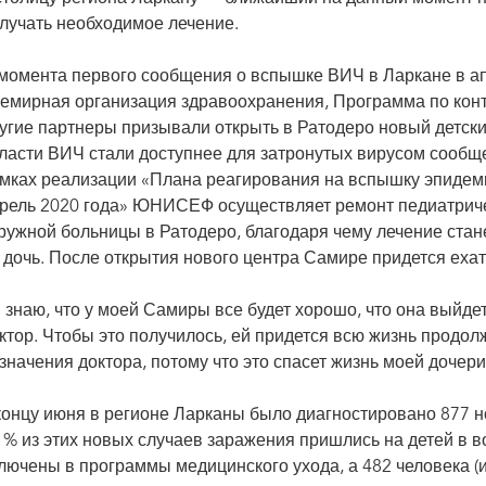
лучать необходимое лечение.
момента первого сообщения о вспышке ВИЧ в Ларкане в 
емирная организация здравоохранения, Программа по ко
угие партнеры призывали открыть в Ратодеро новый детски
ласти ВИЧ стали доступнее для затронутых вирусом сообще
мках реализации «Плана реагирования на вспышку эпидем
рель 2020 года» ЮНИСЕФ осуществляет ремонт педиатриче
ружной больницы в Ратодеро, благодаря чему лечение стане
 дочь. После открытия нового центра Самире придется ехат
 знаю, что у моей Самиры все будет хорошо, что она выйдет 
ктор. Чтобы это получилось, ей придется всю жизнь продол
значения доктора, потому что это спасет жизнь моей дочери
концу июня в регионе Ларканы было диагностировано 877 
 % из этих новых случаев заражения пришлись на детей в во
лючены в программы медицинского ухода, а 482 человека (из