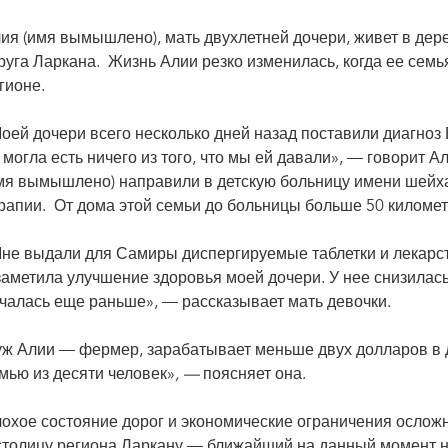
ия (имя вымышлено), мать двухлетней дочери, живет в дер
руга Ларкана. Жизнь Алии резко изменилась, когда ее сем
гионе.
оей дочери всего несколько дней назад поставили диагноз 
 могла есть ничего из того, что мы ей давали», — говорит 
мя вымышлено) направили в детскую больницу имени шейх
рапии. От дома этой семьи до больницы больше 50 километ
не выдали для Самиры диспергируемые таблетки и лекарств
заметила улучшение здоровья моей дочери. У нее снизилас
чалась еще раньше», — рассказывает мать девочки.
ж Алии — фермер, зарабатывает меньше двух долларов в д
мью из десяти человек»
, —
поясняет она.
охое состояние дорог и экономические ограничения осложн
столицу региона Ларкану — ближайший на данный момент н