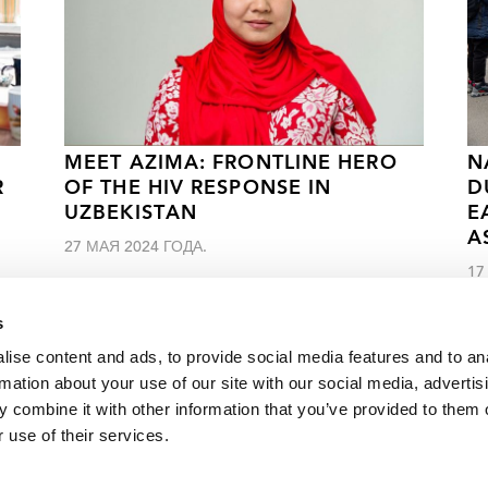
MEET AZIMA: FRONTLINE HERO
N
R
OF THE HIV RESPONSE IN
D
UZBEKISTAN
E
A
27 МАЯ 2024 ГОДА.
17
s
ise content and ads, to provide social media features and to an
rmation about your use of our site with our social media, advertis
 combine it with other information that you’ve provided to them o
ановятся ближе к сообществам, пострадавшим от вспышки 
 use of their services.