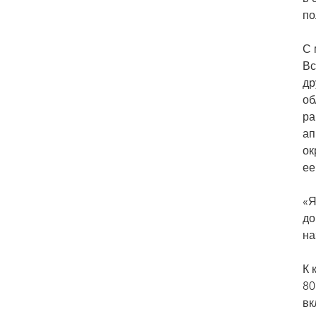
по
С 
Вс
др
об
ра
ап
ок
ее
«Я
до
на
К 
80
вк