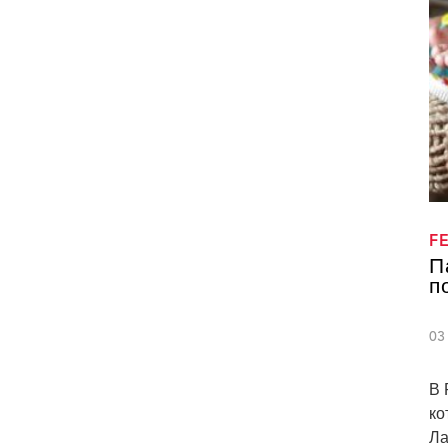
F
П
п
03
В 
ко
Ла