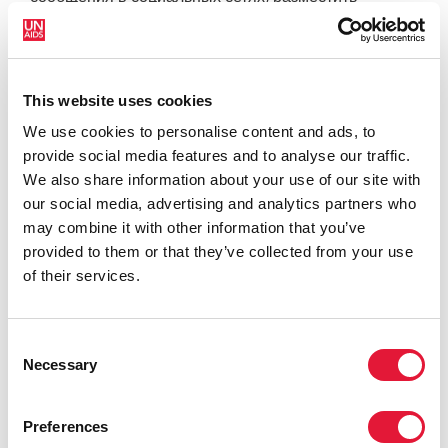
сообщение с хештегом #Zerodiscrimination («Нет
дискриминации») хотя бы в одной из лент в соцсети
и объяснить в комментарии, почему они считают
этот контент дискриминационным. На уровне
This website uses cookies
«Кампания» студенты принимают участие в
We use cookies to personalise content and ads, to
информационной кампании по ВИЧ в роли
provide social media features and to analyse our traffic.
инструкторов.
We also share information about your use of our site with
our social media, advertising and analytics partners who
«Для новых поколений нужны новые методы.
may combine it with other information that you’ve
Платформа REDXIR благодаря своему
provided to them or that they’ve collected from your use
ненавязчивому подходу, при котором учащиеся
of their services.
напрямую взаимодействуют с целевыми группами
населения, оказалась действенным инструментом
борьбы со стигмой и дискриминацией в связи с
Consent
ВИЧ в медицинских учреждениях», — рассказывает
Necessary
Selection
Парвин Казеруни, глава отдела по вопросам ВИЧ в
Центре контроля инфекционных заболеваний
Министерства здравоохранения и медицинского
Preferences
образования Ирана и руководитель национальной