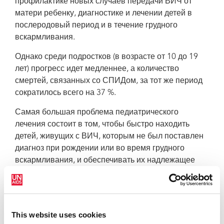
профилактике новых случаев передачи ВИЧ от
матери ребенку, диагностике и лечении детей в
послеродовый период и в течение грудного
Смертность в связи со СПИДом среди детей (в возрасте от 0 до 9 лет) и
вскармливания.
подростков (в возрасте от 10 до 19 лет) в мире, 2000-2020 гг. Источник:
эпидемиологические оценки ЮНЭЙДС, 2021 г.
Однако среди подростков (в возрасте от 10 до 19
лет) прогресс идет медленнее, а количество
смертей, связанных со СПИДом, за тот же период
сократилось всего на 37 %.
Самая большая проблема педиатрического
лечения состоит в том, чтобы быстро находить
детей, живущих с ВИЧ, которым не был поставлен
диагноз при рождении или во время грудного
вскармливания, и обеспечивать их надлежащее
лечение. Чтобы восполнить этот пробел, нужно
расширить индексное тестирование, тестирование
семей и самотестирование с соблюдением прав
человека, а также интегрировать скрининг на ВИЧ в
This website uses cookies
другие медицинские услуги для детей.