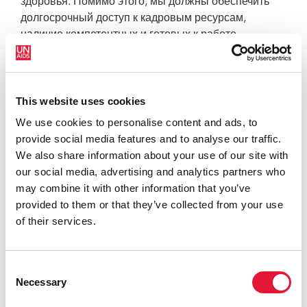
здоровья. Помимо этого, мы должны обеспечить
долгосрочный доступ к кадровым ресурсам,
наличие компетентных и готовых к работе
специалистов здравоохранения в сообществах и
на уровне учреждений. Финансирование и
обеспечение равноправия в сфере
This website uses cookies
здравоохранения являются обязательными
условиями для глобального искоренения рака
We use cookies to personalise content and ads, to
шейки матки», — заявляет д-р Абубакар Кампо,
provide social media features and to analyse our traffic.
директор программы здравоохранения штаб-
We also share information about your use of our site with
квартиры ЮНИСЕФ в Нью-Йорке.
our social media, advertising and analytics partners who
may combine it with other information that you’ve
«У нас есть инструменты и технологии для борьбы
provided to them or that they’ve collected from your use
с раком шейки матки. Сейчас в центре внимания
of their services.
вопрос об их доступности. ЮНИТЭЙД
интенсифицировала свои действия, как только ВОЗ
озвучила свой призыв к действию. Всего за
Consent
несколько лет мы внедрили эффективные
Necessary
Selection
технологии и разработали модели скрининга и