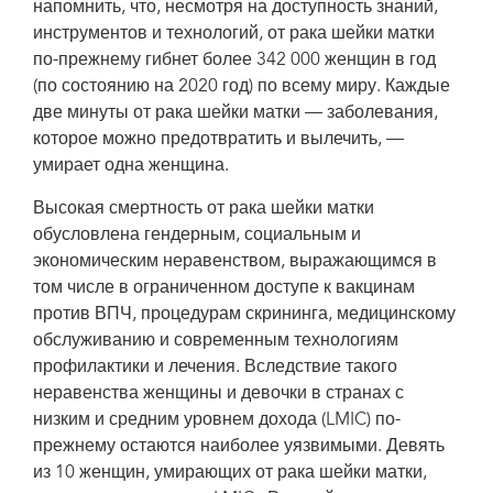
напомнить, что, несмотря на доступность знаний,
Organization; 2020. Licence: CC BY-NC-SA 3.0 IGO.
инструментов и технологий, от рака шейки матки
по-прежнему гибнет более 342 000 женщин в год
(по состоянию на 2020 год) по всему миру. Каждые
две минуты от рака шейки матки — заболевания,
которое можно предотвратить и вылечить, —
умирает одна женщина.
Высокая смертность от рака шейки матки
обусловлена гендерным, социальным и
экономическим неравенством, выражающимся в
том числе в ограниченном доступе к вакцинам
против ВПЧ, процедурам скрининга, медицинскому
обслуживанию и современным технологиям
профилактики и лечения. Вследствие такого
неравенства женщины и девочки в странах с
низким и средним уровнем дохода (LMIC) по-
прежнему остаются наиболее уязвимыми. Девять
из 10 женщин, умирающих от рака шейки матки,