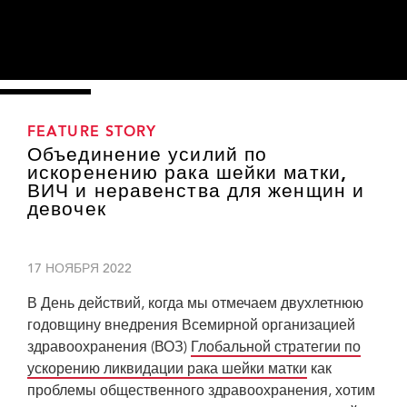
FEATURE STORY
Объединение усилий по
искоренению рака шейки матки,
ВИЧ и неравенства для женщин и
девочек
17 НОЯБРЯ 2022
В День действий, когда мы отмечаем двухлетнюю
годовщину внедрения Всемирной организацией
здравоохранения (ВОЗ)
Глобальной стратегии по
ускорению ликвидации рака шейки матки
как
Millicent Kagonga, survivor and advocate for cervical cancer elimination, with her
проблемы общественного здравоохранения, хотим
daughter Grace. WHO/Ash Appleton. Global strategy to accelerate the
elimination of cervical cancer as a public health problem. Geneva: World Health