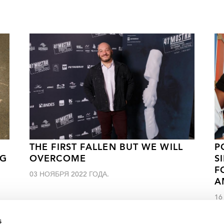
THE FIRST FALLEN BUT WE WILL
P
NG
OVERCOME
S
F
03 НОЯБРЯ 2022 ГОДА.
A
16
s