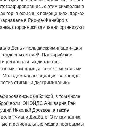
пользуется в этой кампании как символ
отографировавшись с этим символом в
ах гор, в офисных помещениях, парках
 карнавале в Рио-де-Жанейро в
анка, сторонники кампании организуют
овала День «Ноль дискриминации» для
сгендерных людей. Панкарибское
 и региональных диалогов с
озными группами, а также с молодыми
х. Молодежная ассоциация тхэквондо
ротив стигмы и дискриминации».
фировались с бабочкой, в том числе
доброй воли ЮНЭЙДС Айшвария Рай
дущий Николай Дроздов, а также
 воли Тумани Диабате. Эту кампанию
ные и региональные медиа программы