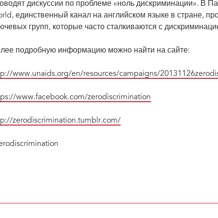
оводят дискуссии по проблеме «ноль дискриминации». В Па
rld, единственный канал на английском языке в стране, пр
ючевых групп, которые часто сталкиваются с дискриминаци
лее подробную информацию можно найти на сайте:
tp://www.unaids.org/en/resources/campaigns/20131126zerodis
tps://www.facebook.com/zerodiscrimination
tp://zerodiscrimination.tumblr.com/
erodiscrimination