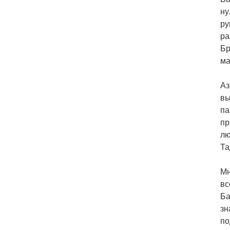
Ба
ну
ру
ра
Бр
ма
Аз
вы
па
пр
лю
Та
Мн
вс
Ба
зн
по