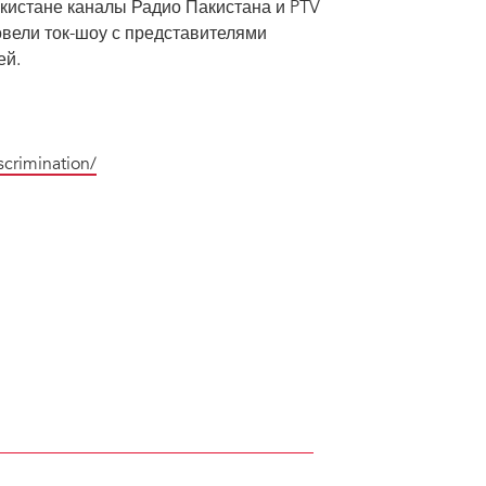
кистане каналы Радио Пакистана и PTV
овели ток-шоу с представителями
ей.
crimination/