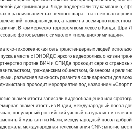
бочка широко признана как символ преобразований; она ис
левой дискриминации. Люди поддержали эту кампанию, сф
ках в различных местах земного шара – на снежных вершин
звлечений, пожарных депо, а также на всемирно известном
азилии. В коммерческо-торговом комплексе в Канди, Шри-Л
ссовые фотосъемки с символом «ноль дискриминации».
иатско-тихоокеанская сеть трансгендерных людей использ
пуска вместе с ЮНЭЙДС яркого видеоролика о жизни тран
ртнерство против ВИЧ и СПИДа проводит серию страновых
авительством, гражданским обществом, бизнесом и религи
дьми, разъясняя важность развития солидарности для все
джикистана проводит мероприятие под названием «Спорт п
огие знаменитости записали видеообращения или сфотогра
емирная знаменитость из Индии, международный посол 
ччан, популярный российский ученый-натуралист и телеве
аменитый музыкант из Мали, международный посол доброй
ддержала международная телекомпания CNN; многие мест