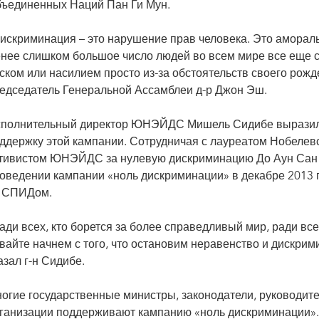
ъединенных Наций Пан Ги Мун.
искриминация – это нарушение прав человека. Это амораль
нее слишком большое число людей во всем мире все еще с
ском или насилием просто из-за обстоятельств своего рожд
едседатель Генеральной Ассамблеи д-р Джон Эш.
полнительный директор ЮНЭЙДС Мишель Сидибе выразил 
ддержку этой кампании. Сотрудничая с лауреатом Нобелев
тивистом ЮНЭЙДС за нулевую дискриминацию До Аун Сан
оведении кампании «ноль дискриминации» в декабре 2013 
 СПИДом.
ади всех, кто борется за более справедливый мир, ради всех
вайте начнем с того, что остановим неравенство и дискрим
азал г-н Сидибе.
огие государственные министры, законодатели, руководит
ганизации поддерживают кампанию «ноль дискриминации».