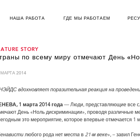
НАША РАБОТА
ГДЕ МЫ РАБОТАЕМ
РЕС
EATURE STORY
траны по всему миру отмечают День «Н
 МАРТА 2014
ЭЙДС вдохновляет поразительная реакция на проведени
НЕВА, 1 марта 2014 года
— Люди, представляющие все сл
мечают День «Ноль дискриминации», проводя различные 
егодным это мероприятие, которое впервые отмечается 1 м
енависти
любого рода нет
места
в
21
-
м веке
», – завил Г