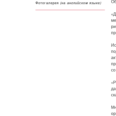
Об
Фотогалерея
(на английском языке)
«Д
ме
ри
пр
Ис
по
ак
пр
со
«Р
да
ск
Мн
ор