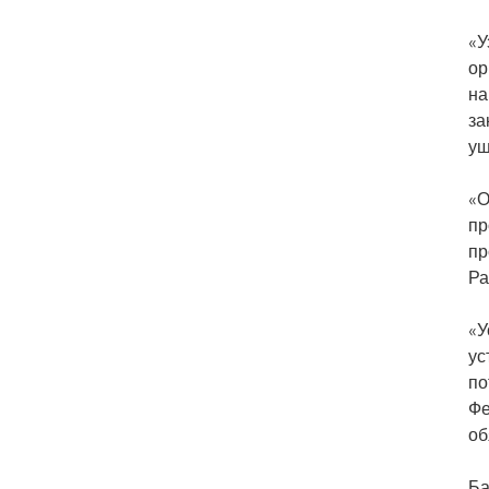
«У
ор
на
за
ущ
«О
пр
пр
Ра
«У
ус
по
Фе
об