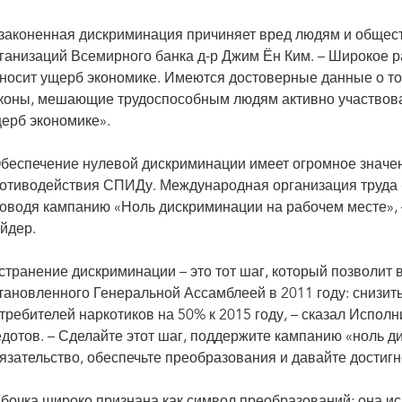
законенная дискриминация причиняет вред людям и общест
ганизаций Всемирного банка д-р Джим Ён Ким. – Широкое 
носит ущерб экономике. Имеются достоверные данные о то
коны, мешающие трудоспособным людям активно участвоват
ерб экономике».
беспечение нулевой дискриминации имеет огромное значе
отиводействия СПИДу. Международная организация труда 
оводя кампанию «Ноль дискриминации на рабочем месте», 
йдер.
странение дискриминации – это тот шаг, который позволит 
тановленного Генеральной Ассамблеей в 2011 году: снизит
требителей наркотиков на 50% к 2015 году, – сказал Исп
дотов. – Сделайте этот шаг, поддержите кампанию «ноль д
язательство, обеспечьте преобразования и давайте достигн