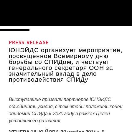
PRESS RELEASE
ЮНЭЙДС организует мероприятие,
посвященное Всемирному дню
борьбы со СПИДом, и чествует
генерального секретаря ООН за
значительный вклад в дело
противодействия СПИДу
Выступавшие призвали партнеров ЮНЭЙДС
объединить усилия, с тем чтобы положить конец
эпидемии СПИДа к 2030 году в рамках Целей
устойчивого развития
On the eve of World AIDS Day, UNAIDS has hosted a special event at the United
Nations Headquarters in New York, United States of America, to commemorate