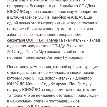
ЖЕНЕВА/НЬЮ-ЙОРК, 30 ноября 2016 г.
В
World AIDS Day.
преддверии Всемирного дня борьбы со СПИДом
ЮНЭЙДС провела посвященное ему мероприятие
в штаб-квартире ООН в Нью-Йорке (США). Еще
одной целью этого мероприятия, которое получило
название «Двигаться вперед вместе, ни о ком не
забыть», было
чествование генерального
секретаря ООН Пан Ги Муна
за значительный вклад
в дело противодействия СПИДу. В начале
2017 года Пан Ги Мун покидает свой пост и
передает полномочия Антониу Гутеррешу.
После минуты молчания, которой присутствующие
отдали дань памяти 35 миллионам людей, жизни
которых унес СПИД, исполнительный директор
ЮНЭЙДС Мишель Сидибе вручил Пан Ги Муну
награду ЮНЭЙДС за лидерские качества, отметив
тот факт, что он неизменно отстаивал права людей,
в наибольшей степени пострадавших от