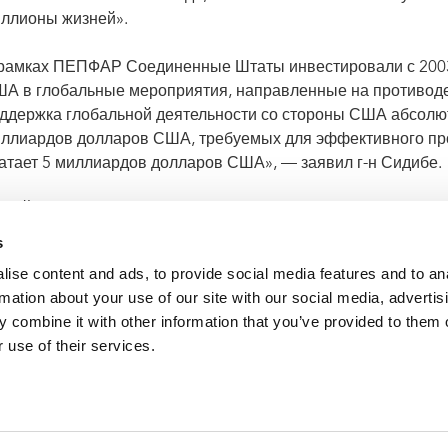
ллионы жизней».
рамках ПЕПФАР Соединенные Штаты инвестировали с 2003
А в глобальные мероприятия, направленные на противод
ддержка глобальной деятельности со стороны США абсолютн
ллиардов долларов США, требуемых для эффективного про
атает 5 миллиардов долларов США», — заявил г-н Сидибе.
ЭЙДС с нетерпением ждет сведений о новой стратегии СШ
трудничества с США для искоренения СПИДа как в стране, т
s
ise content and ads, to provide social media features and to an
rmation about your use of our site with our social media, advertis
ЭЙДС приветствует обязательство Президента Соединенн
 combine it with other information that you’ve provided to them o
 use of their services.
VACANCI