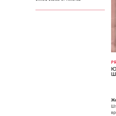
P
Ю
Ш
Же
Шт
вр