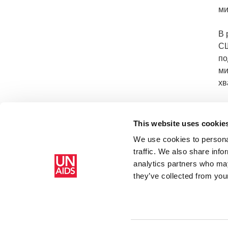
ми
В 
СШ
по
ми
хв
ЮН
со
This website uses cookie
We use cookies to personal
traffic. We also share info
Главная
Ресурсы
Press release and statement archive
ЮН
analytics partners who may
стране к 2030 году
they’ve collected from your