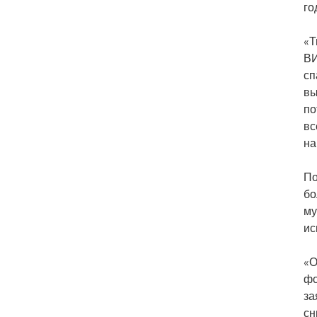
го
«Т
ВИ
сп
вы
по
вс
на
По
бо
му
ис
«О
фо
за
сн