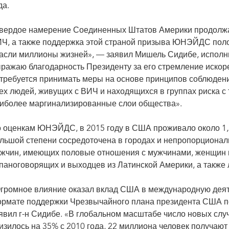
да.
вердое намерение Соединенных Штатов Америки продолжа
Ч, а также поддержка этой страной призыва ЮНЭЙДС поло
асли миллионы жизней», — заявил Мишель Сидибе, испол
ражаю благодарность Президенту за его стремление искор
требуется принимать меры на основе принципов соблюдения
ех людей, живущих с ВИЧ и находящихся в группах риска с
иболее маргинализированные слои общества».
 оценкам ЮНЭЙДС, в 2015 году в США проживало около 1,
льшой степени сосредоточена в городах и непропорциональ
жчин, имеющих половые отношения с мужчинами, женщин и
паноговорящих и выходцев из Латинской Америки, а также
Общественный медицинский центр в Нью-Йорке предлагает бесплатное тестирование
громное влияние оказал вклад США в международную деят
рмате поддержки Чрезвычайного плана президента США 
явил г-н Сидибе. «В глобальном масштабе число новых сл
изилось на 35% с 2010 года, 22 миллиона человек получают