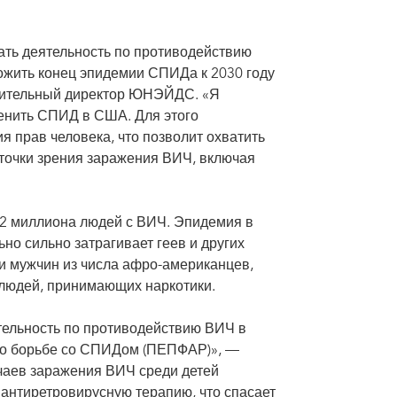
ть деятельность по противодействию
жить конец эпидемии СПИДа к 2030 году
нительный директор ЮНЭЙДС. «Я
енить СПИД в США. Для этого
 прав человека, что позволит охватить
 точки зрения заражения ВИЧ, включая
2 миллиона людей с ВИЧ. Эпидемия в
но сильно затрагивает геев и других
 мужчин из числа афро-американцев,
 людей, принимающих наркотики.
 на ВИЧ.
ельность по противодействию ВИЧ в
по борьбе со СПИДом (ПЕПФАР)», —
учаев заражения ВИЧ среди детей
 антиретровирусную терапию, что спасает