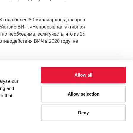
 года более 80 миллиардов долларов
ействие ВИЧ. «Непрерывная активная
о необходима, если учесть, что из 26
тиводействия ВИЧ в 2020 году, не
А в области ВИЧ и продолжения тесного
ак и по всему миру.
Allow all
alyse our
ing and
Allow selection
ых Штатов Америки прекратить передачу ВИЧ в
r that
Deny
ES
CONTACT UNAIDS