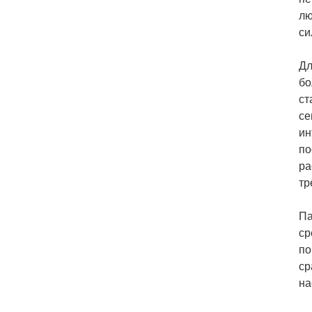
лю
си
Дл
бо
ст
се
ин
по
ра
тр
Па
ср
по
ср
на