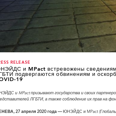
RESS RELEASE
НЭЙДС и MPact встревожены сведениями
ГБТИ подвергаются обвинениям и оскор
OVID-19
ЭЙДС и MPact призывают государства и своих партнеро
едставителей ЛГБТИ, а также соблюдение их прав на фо
НЕВА, 27 апреля 2020 года —
ЮНЭЙДС и MPact (Глобальн