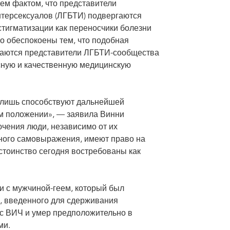
ем фактом, что представители
интерсексуалов (ЛГБТИ) подвергаются
тигматизации как переносчики болезни
о обеспокоены тем, что подобная
иваются представители ЛГБТИ-сообщества
асную и качественную медицинскую
я лишь способствуют дальнейшей
м положении», — заявила Винни
чения люди, независимо от их
рного самовыражения, имеют право на
стоинство сегодня востребованы как
и с мужчиной-геем, который был
а, введенного для сдерживания
 с ВИЧ и умер предположительно в
ми.