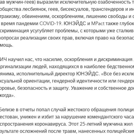
ав мужчин-геев) выразили исключительную озабоченность т
общества лесбиянок, геев, бисексуалов, трансгендеров и 
тракизму, обвинениям, оскорблениям, лишению свободы и с
 время пандемии COVID-19. ЮНЭЙДС и MPact также глубок
скриминация усугубляет проблемы, с которыми уже сталк
вопросах реализации своих прав, включая право на безоп
мощь.
ИЧ научил нас, что насилие, оскорбления и дискриминаци
ргинализации людей, находящихся в наиболее бедственно
янима, исполнительный директор ЮНЭЙДС. «Все без исклю
ксуальной ориентации, гендерной идентичности или генде
оровье, безопасность и защиту. Уважение и собственное до
когда».
Белизе в отчеты попал случай жестокого обращения полици
естован, унижен и избит за нарушение комендантского час
спространения коронавируса. Этот 25-летний мужчина жил
зультате осложнений после травм, нанесенных полицейски