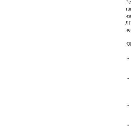
Ре
та
из
ЛГ
не
ЮН