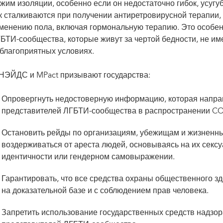
жим изоляции, особенно если он недостаточно гибок, усугуб
к сталкиваются при получении антиретровирусной терапии,
менению пола, включая гормональную терапию. Это особе
БТИ-сообщества, которые живут за чертой бедности, не им
благоприятных условиях.
ЭЙДС и MPact призывают государства:
Опровергнуть недостоверную информацию, которая направ
представителей ЛГБТИ-сообщества в распространении CO
Остановить рейды по организациям, убежищам и жизненн
воздерживаться от ареста людей, основываясь на их секс
идентичности или гендерном самовыражении.
Гарантировать, что все средства охраны общественного з
на доказательной базе и с соблюдением прав человека.
Запретить использование государственных средств надзор