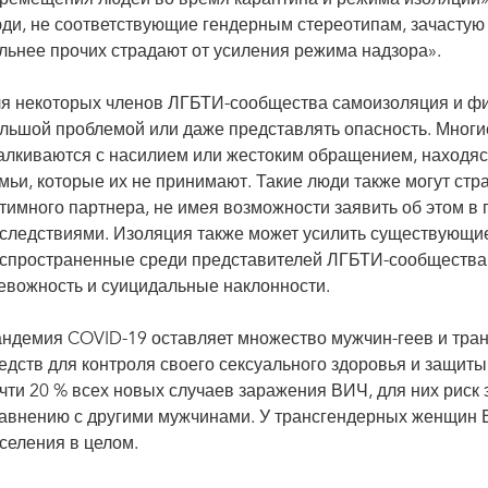
ди, не соответствующие гендерным стереотипам, зачастую
льнее прочих страдают от усиления режима надзора».
я некоторых членов ЛГБТИ-сообщества самоизоляция и фи
льшой проблемой или даже представлять опасность. Мног
алкиваются с насилием или жестоким обращением, находяс
мьи, которые их не принимают. Такие люди также могут стр
тимного партнера, не имея возможности заявить об этом в 
следствиями. Изоляция также может усилить существующие
спространенные среди представителей ЛГБТИ-сообщества,
евожность и суицидальные наклонности.
ндемия COVID-19 оставляет множество мужчин-геев и тр
едств для контроля своего сексуального здоровья и защит
чти 20 % всех новых случаев заражения ВИЧ, для них риск 
авнению с другими мужчинами. У трансгендерных женщин ВИ
селения в целом.