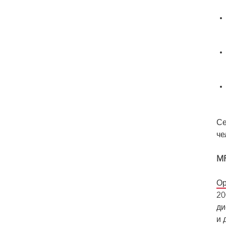
Се
че
MP
Ор
20
ди
и 