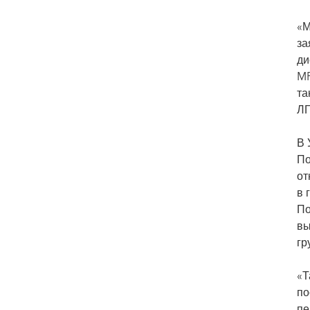
«М
за
ди
MP
та
ЛГ
В 
По
от
в 
По
вы
гр
«Т
по
пе