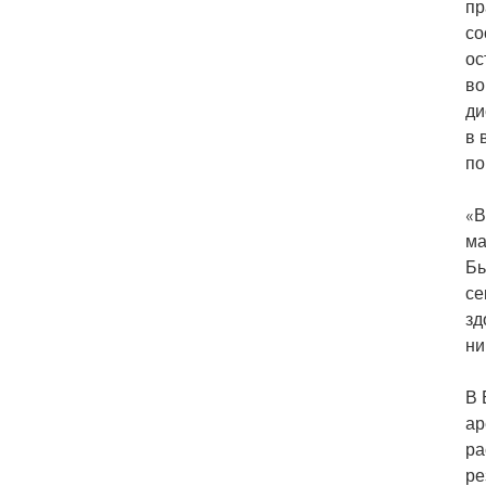
пр
со
ос
во
ди
в 
по
«В
ма
Бь
се
зд
ни
В 
ар
ра
ре