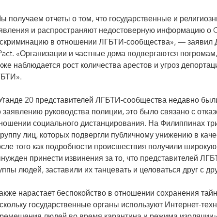
ы получаем отчеты о том, что государственные и религиоз
явления и распространяют недостоверную информацию о CO
скриминацию в отношении ЛГБТИ-сообщества», — заявил 
act. «Организации и частные дома подвергаются погромам
кже наблюдается рост количества арестов и угроз депорта
БТИ».
Уганде 20 представителей ЛГБТИ-сообщества недавно были
 заявлению руководства полиции, это было связано с отка
ношении социального дистанцирования. На Филиппинах тр
группу лиц, которых подвергли публичному унижению в каче
сле того как подробности происшествия получили широкую 
нужден принести извинения за то, что представителей ЛГБ
уппы людей, заставили их танцевать и целоваться друг с др
акже нарастает беспокойство в отношении сохранения тай
скольку государственные органы используют Интернет-тех
ремещения людей во время карантина и режима изоляции»,