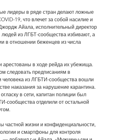
ные лидеры в ряде стран делают ложные
VID-19, что влечет за собой насилие и
Джордж Айала, исполнительный директор
, людей из ЛГБТ-сообщества избивают, а
ции в отношении беженцев из числа
 арестованы в ходе рейда их убежища.
зом следовать предписаниям в
и человека из ЛГБТИ-сообщества вошли
стве наказания за нарушение карантина.
огласку в сети, капитан полиции был
ТИ-сообщества отделили от остальной
угом.
ны частной жизни и конфиденциальности,
нологии и смартфоны для контроля
 — добавил г-н Айала. «Мужчины-геи и