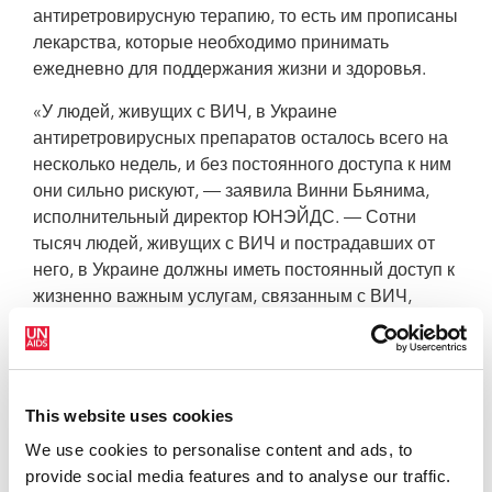
антиретровирусную терапию, то есть им прописаны
лекарства, которые необходимо принимать
ежедневно для поддержания жизни и здоровья.
«У людей, живущих с ВИЧ, в Украине
антиретровирусных препаратов осталось всего на
несколько недель, и без постоянного доступа к ним
они сильно рискуют, — заявила Винни Бьянима,
исполнительный директор ЮНЭЙДС. — Сотни
тысяч людей, живущих с ВИЧ и пострадавших от
него, в Украине должны иметь постоянный доступ к
жизненно важным услугам, связанным с ВИЧ,
включая профилактику, тестирование на ВИЧ и
лечение».
На сегодняшний день благодаря усилиям
This website uses cookies
правительства Украины совместно с гражданским
обществом и международными организациями в
We use cookies to personalise content and ads, to
стране внедрена одна из крупнейших и наиболее
provide social media features and to analyse our traffic.