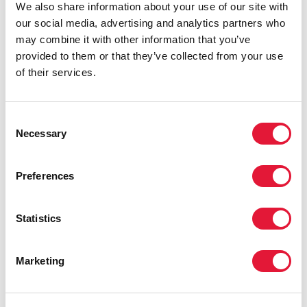
эффективных программ мер в ответ на ВИЧ в
We also share information about your use of our site with
Восточной Европе и Центральной Азии. Однако в
our social media, advertising and analytics partners who
связи с текущими военными действиями эти
may combine it with other information that you’ve
усилия и достигнутые результаты в рамках
provided to them or that they’ve collected from your use
противодействия ВИЧ оказываются под угрозой,
of their services.
что подвергает опасности еще большее количество
жизней.
Consent
Право на здоровье и доступ к услугам, связанным с
Necessary
Selection
ВИЧ, всегда должны быть защищены, а
медицинские работники, представители
Preferences
гражданского общества и их клиенты не должны
становиться жертвами военных действий. Текущие
военные действия повлияли на всех жителей
Statistics
Украины, но, вероятно, особенно тяжело будет
людям, живущим с ВИЧ, и ключевым группам
Marketing
населения, включая людей, употребляющих
наркотики, работников секс-бизнеса, мужчин-геев и
других мужчин, имеющих половые отношения с