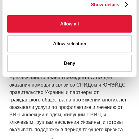
мужчинами, а также трансгендерных лиц.
Show details
ООН, как подчеркивает Генеральный секретарь
организации, стремится поддерживать и без того
Allow all
уязвимых людей в Украине, которые пострадали от
«такого количества смертей, разрушений и
Allow selection
вынужденного переселения» из-за военных
действий.
При поддержке Глобального фонда для борьбы со
Deny
СПИДом, туберкулезом и малярией, организации
Чрезвычайного плана Президента США для
оказания помощи в связи со СПИДом и ЮНЭЙДС
правительство Украины и партнеры от
гражданского общества на протяжении многих лет
оказывали услуги по профилактике и лечению от
ВИЧ-инфекции людям, живущим с ВИЧ, и
ключевым группам населения Украины, и готовы
оказывать поддержку в период текущего кризиса.