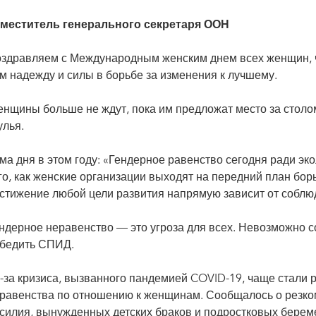
меститель генерального секретаря ООН
здравляем с Международным женским днем всех женщин, ч
м надежду и силы в борьбе за изменения к лучшему.
нщины больше не ждут, пока им предложат место за столо
улья.
ма дня в этом году: «Гендерное равенство сегодня ради эко
го, как женские организации выходят на передний план бор
стижение любой цели развития напрямую зависит от соблю
ндерное неравенство — это угроза для всех. Невозможно с
бедить СПИД.
-за кризиса, вызванного пандемией COVID-19, чаще стали 
равенства по отношению к женщинам. Сообщалось о резком
силия, вынужденных детских браков и подростковых берем