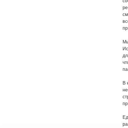
со
ре
см
вс
пр
Мы
Ис
дл
чт
па
В 
не
ст
пр
Ед
ра