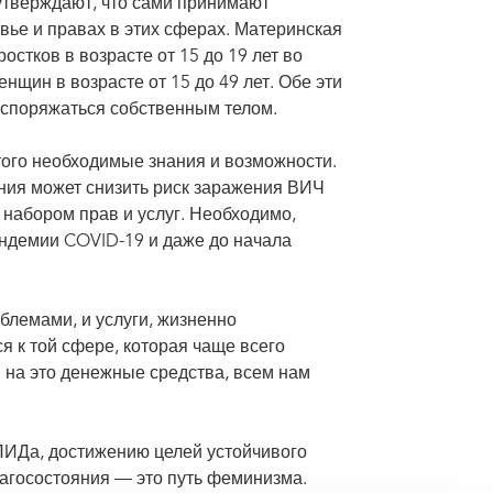
утверждают, что сами принимают
ье и правах в этих сферах. Материнская
стков в возрасте от 15 до 19 лет во
нщин в возрасте от 15 до 49 лет. Обе эти
аспоряжаться собственным телом.
того необходимые знания и возможности.
ния может снизить риск заражения ВИЧ
 набором прав и услуг. Необходимо,
андемии COVID-19 и даже до начала
лемами, и услуги, жизненно
я к той сфере, которая чаще всего
 на это денежные средства, всем нам
ИДа, достижению целей устойчивого
лагосостояния — это путь феминизма.