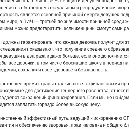
блюдению прав. Лишь 55 % женщин и девушек-подростков 
шения о собственном сексуальном и репродуктивном здоров
ертность является основной причиной смерти девушек-подро
ем мире, а ВИЧ — третьей по значимости причиной среди же
ичины можно предотвратить, если женщины смогут сами р
 должны гарантировать, что каждая девочка получит для э
следования показывают, что получение среднего образова
я девушки в два раза и даже больше, если оно дополняется
обы все девочки, в том числе бросившие школу в период п
ндемии, сохранили свое здоровье и безопасность.
настоящее время страны сталкиваются с финансовыми проб
обходимые для достижения гендерного равенства, относятс
радает от сокращений финансирования. Если мы не найдем
идется заплатить гораздо более высокую цену.
инственный эффективный путь, ведущий к искоренению СП
звития и обеспечению здоровья, прав человека и общего б