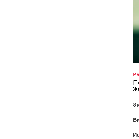
P
П
ж
8 
В
И