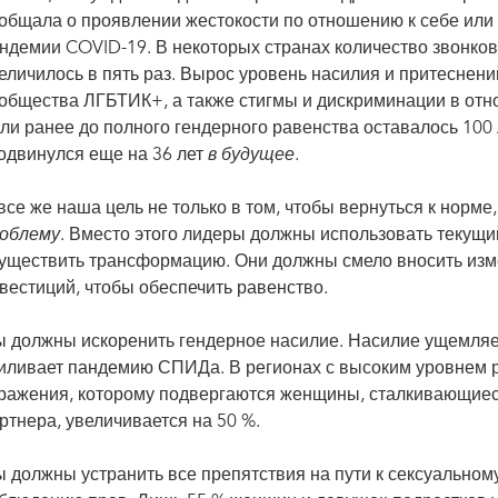
общала о проявлении жестокости по отношению к себе или
ндемии COVID-19. В некоторых странах количество звонко
еличилось в пять раз. Вырос уровень насилия и притеснен
общества ЛГБТИК+, а также стигмы и дискриминации в от
ли ранее до полного гендерного равенства оставалось 100 л
одвинулся еще на 36 лет
в будущее
.
все же наша цель не только в том, чтобы вернуться к норме
облему
. Вместо этого лидеры должны использовать текущи
уществить трансформацию. Они должны смело вносить изме
вестиций, чтобы обеспечить равенство.
 должны искоренить гендерное насилие. Насилие ущемляе
иливает пандемию СПИДа. В регионах с высоким уровнем 
ражения, которому подвергаются женщины, сталкивающиес
ртнера, увеличивается на 50 %.
 должны устранить все препятствия на пути к сексуальном