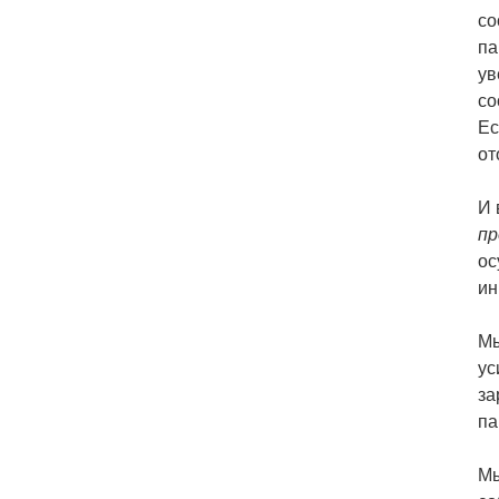
со
па
ув
со
Ес
от
И 
пр
ос
ин
Мы
ус
за
па
Мы