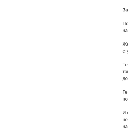
За
По
на
Же
ст
Те
то
до
Ге
по
Из
не
на