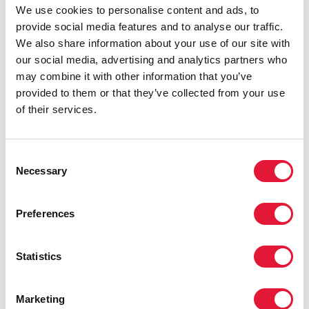
We use cookies to personalise content and ads, to
электричества и ограничение доступа на восток и
provide social media features and to analyse our traffic.
юг страны.
We also share information about your use of our site with
Эти усилия нуждаются в нашей постоянной
our social media, advertising and analytics partners who
поддержке и финансировании. Мы не можем
may combine it with other information that you’ve
допустить, чтобы меры в ответ на ВИЧ в Украине
provided to them or that they’ve collected from your use
отступили.
of their services.
Агентства и партнеры ООН на местах тесно
сотрудничают с местными властями, чтобы
Consent
добраться до нуждающихся, доставив
Necessary
Selection
гуманитарную помощь на тяжело пострадавшие
территории страны, которые только сейчас стали
Preferences
доступны.
«Оказание необходимой помощи зависит от
Statistics
сотрудничества, — сказала Винни Бьянима,
Исполнительный директор ЮНЭЙДС. «Коалиция
правительства, гражданского общества и
Marketing
международных организаций была и остается