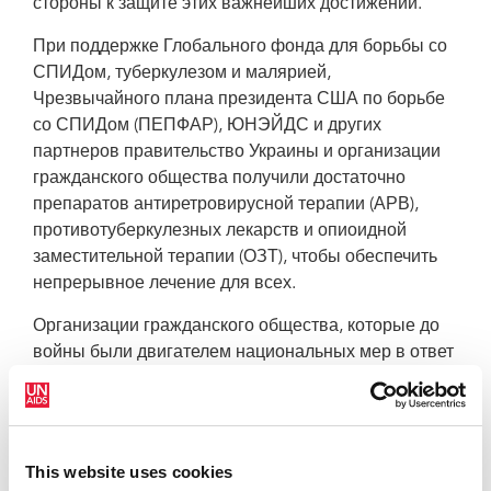
стороны к защите этих важнейших достижений.
При поддержке Глобального фонда для борьбы со
СПИДом, туберкулезом и малярией,
Чрезвычайного плана президента США по борьбе
со СПИДом (ПЕПФАР), ЮНЭЙДС и других
партнеров правительство Украины и организации
гражданского общества получили достаточно
препаратов антиретровирусной терапии (АРВ),
противотуберкулезных лекарств и опиоидной
заместительной терапии (ОЗТ), чтобы обеспечить
непрерывное лечение для всех.
Организации гражданского общества, которые до
войны были двигателем национальных мер в ответ
на ВИЧ вместе с Украинским центром
общественного здоровья до войны, оставались им
в течение всего года. Она доставляли услуги,
лекарства и гуманитарную помощь нуждающимся,
This website uses cookies
несмотря на бомбежки, обстрелы, отсутствие