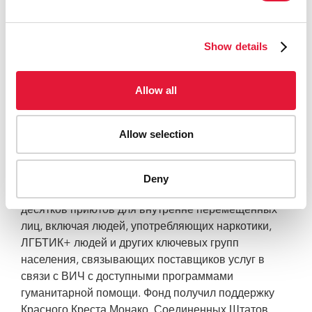
краеугольным камнем эффективного
противодействия ВИЧ в Украине во время войны.
Show details
ЮНЭЙДС солидарна со всеми людьми и нашими
партнерами, которые усердно работают на
передовой».
Allow all
Чрезвычайный фонд ЮНЭЙДС позволил
партнерам по всей стране поддерживать услуги по
Allow selection
уходу и поддержке в связи с ВИЧ, а также
оказывать прямую гуманитарную помощь и
адресную поддержку наиболее уязвимым слоям
Deny
населения. Это означало, например, создание
десятков приютов для внутренне перемещенных
лиц, включая людей, употребляющих наркотики,
ЛГБТИК+ людей и других ключевых групп
населения, связывающих поставщиков услуг в
связи с ВИЧ с доступными программами
гуманитарной помощи. Фонд получил поддержку
Красного Креста Монако, Соединенных Штатов