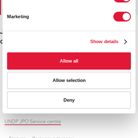
попробуйте позже.
Marketing
Junior Professional Officer (JPO)
openings
Show details
Allow all
German JPO positions with UNAIDS
Japanese JPO positions with UNAIDS
Allow selection
Swedish JPO position with UNAIDS
Deny
Swiss JPO positions with UNAIDS
UNDP JPO Service centre