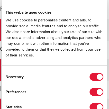
Professional vacancies
This website uses cookies
We use cookies to personalise content and ads, to
⚠
Не удается загрузить вакансии. Пожалуйста,
provide social media features and to analyse our traffic.
попробуйте позже.
We also share information about your use of our site with
our social media, advertising and analytics partners who
may combine it with other information that you’ve
General service vacancies
provided to them or that they’ve collected from your use
of their services.
⚠
Не удается загрузить вакансии. Пожалуйста,
попробуйте позже.
Consent
Necessary
Selection
Internships at UNAIDS' Secretariat
Preferences
⚠
Не удается загрузить вакансии. Пожалуйста,
Statistics