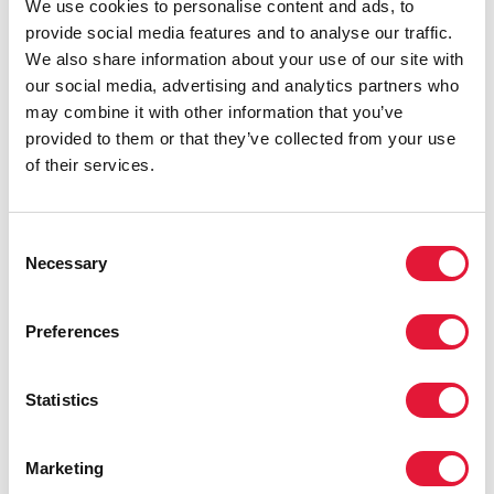
We use cookies to personalise content and ads, to
QUOTES
provide social media features and to analyse our traffic.
We also share information about your use of our site with
our social media, advertising and analytics partners who
«Этот закон позволит нам еще на
may combine it with other information that you’ve
один шаг приблизиться к искоренению
provided to them or that they’ve collected from your use
стигмы и дискриминации».
of their services.
АНА ХЕЛЕНА ЧАКОН, ВИЦЕ-ПРЕЗИДЕНТ
КОСТА-РИКИ
Consent
Necessary
Selection
«Коста-Рика, где поддерживается
Preferences
защита прав человека, особенно среди
наиболее уязвимых групп населения,
является примером для подражания в
Statistics
противодействии СПИДу».
Marketing
ДЖЕН БИГЛ, ЗАМЕСТИТЕЛЬ
ИСПОЛНИТЕЛЬНОГО ДИРЕКТОРА ЮНЭЙДС