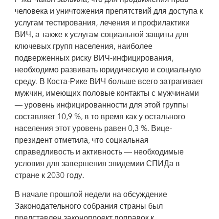
Слева направо: Йорико Ясукава, резидент-координатор ООН в Коста-
человека и уничтожения препятствий для доступа к
Рике; Ребека Ариас, региональный директор центра ПРООН по странам
Латинской Америки и Карибского бассейна; Ана Хелена Чакон, вице-
услугам тестирования, лечения и профилактики
президент Коста-Рики; Джен Бигл, заместитель исполнительного директора
ВИЧ, а также к услугам социальной защиты для
ЮНЭЙДС; Сезар Нуньес, директор Группы региональной поддержки
ЮНЭЙДС для Латинской Америки, и Рут Линарес, советник вице-
ключевых групп населения, наиболее
президента по проблемам ВИЧ и СПИДа.
подверженных риску ВИЧ-инфицирования,
необходимо развивать юридическую и социальную
среду. В Коста-Рике ВИЧ больше всего затрагивает
мужчин, имеющих половые контакты с мужчинами
— уровень инфицированности для этой группы
составляет 10,9 %, в то время как у остального
населения этот уровень равен 0,3 %. Вице-
президент отметила, что социальная
справедливость и активность — необходимые
условия для завершения эпидемии СПИДа в
стране к 2030 году.
В начале прошлой недели на обсуждение
Законодательного собрания страны был
представлен законопроект поправок к