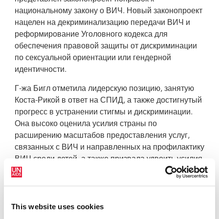
национальному закону о ВИЧ. Новый законопроект
нацелен на декриминализацию передачи ВИЧ и
реформирование Уголовного кодекса для
обеспечения правовой защиты от дискриминации
по сексуальной ориентации или гендерной
идентичности.
Г-жа Бигл отметила лидерскую позицию, занятую
Коста-Рикой в ответ на СПИД, а также достигнутый
прогресс в устранении стигмы и дискриминации.
Она высоко оценила усилия страны по
расширению масштабов предоставления услуг,
связанных с ВИЧ и направленных на профилактику
ВИЧ среди детей, а также призвала удвоить усилия,
чтобы Коста-Рика первой из стран Латинской
Америки достигла цели: ноль новых случаев
инфицирования ВИЧ среди новорожденных детей
This website uses cookies
к 2015 году.