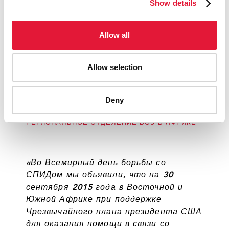
Show details
«Это отличная новость! Понятно,
что мы еще не добились нашей цели,
но совместными усилиями мы
Allow all
значительно продвинулись вперед.
Давайте же отпразднуем это!
Давайте скажем спасибо каждому из
Allow selection
10 миллионов добровольцев!»
МАГДА РОБАЛО, ДИРЕКТОР КЛАСТЕРА ПО
Deny
ИНФЕКЦИОННЫМ ЗАБОЛЕВАНИЯМ,
РЕГИОНАЛЬНОЕ ОТДЕЛЕНИЕ ВОЗ В АФРИКЕ
«Во Всемирный день борьбы со
СПИДом мы объявили, что на 30
сентября 2015 года в Восточной и
Южной Африке при поддержке
Чрезвычайного плана президента США
для оказания помощи в связи со