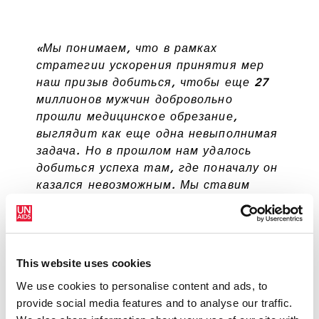
«Мы понимаем, что в рамках
стратегии ускорения принятия мер
наш призыв добиться, чтобы еще 27
миллионов мужчин добровольно
прошли медицинское обрезание,
выглядит как еще одна невыполнимая
задача. Но в прошлом нам удалось
добиться успеха там, где поначалу он
казался невозможным. Мы ставим
такую задачу потому, что у нас нет
другого выбора. Нельзя переломить
ход эпидемии, не увеличив число
добровольных медицинских мужских
This website uses cookies
обрезаний».
We use cookies to personalise content and ads, to
ШЕЙЛА ТЛОУ, ДИРЕКТОР ГРУППЫ
provide social media features and to analyse our traffic.
РЕГИОНАЛЬНОЙ ПОДДЕРЖКИ ЮНЭЙДС ДЛЯ