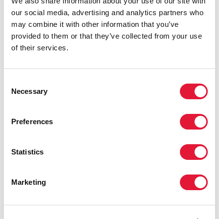
We also share information about your use of our site with
ВОСТОЧНОЙ И ЮЖНОЙ АФРИКИ
our social media, advertising and analytics partners who
may combine it with other information that you’ve
provided to them or that they’ve collected from your use
of their services.
«Добровольное медицинское мужское
обрезание — одна из самых
практичных мер по профилактике
Consent
инфицирования ВИЧ. Благодаря
Necessary
Selection
положительным отзывам мужчин из
наших сообществ, она набирает
популярность. Сейчас Замбия — это
Preferences
полностью преображенная страна».
ДЖОНАТАН МУМЕНА, ПРЕДСЕДАТЕЛЬ
Statistics
РАБОЧЕЙ ГРУППЫ ПО СПИДУ В СЕВЕРО-
ЗАПАДНОЙ ПРОВИНЦИИ, ЗАМБИЙСКИЙ
Marketing
НАЦИОНАЛЬНЫЙ СОВЕТ ПО СПИДУ