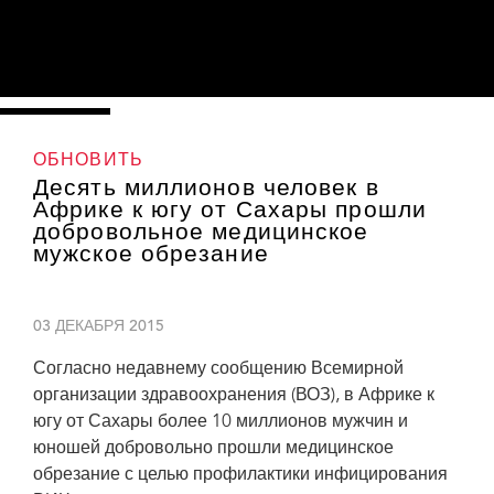
ОБНОВИТЬ
Десять миллионов человек в
Африке к югу от Сахары прошли
добровольное медицинское
мужское обрезание
03 ДЕКАБРЯ 2015
Согласно недавнему сообщению Всемирной
организации здравоохранения (ВОЗ), в Африке к
югу от Сахары более 10 миллионов мужчин и
Чтобы отметить это достижение, ВОЗ и ЮНЭЙДС провели вспомогательное
юношей добровольно прошли медицинское
заседание в рамках XVIII Международной конференции по СПИДу и ИППП в
обрезание с целью профилактики инфицирования
Африке (ИКАСА), состоявшейся в Хараре (Зимбабве). На заседании прозвучал
призыв активнее вести информационную работу среди мальчиков-подростков и