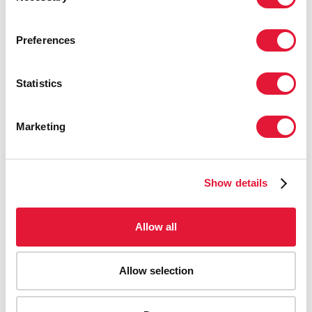
туберкулеза продолжают расти.
Необходимо срочно внедрять
Preferences
механизмы, которые обсуждались на
этом совещании, так как они
позволят достичь существенного
Statistics
снижения цен на лекарственные
препараты во всех странах региона.
Marketing
МИШЕЛЬ КАЗАЧКИН
СПЕЦИАЛЬНЫЙ ПОСЛАННИК
ГЕНЕРАЛЬНОГО СЕКРЕТАРЯ ООН ПО ВИЧ/СПИДУ В
ВОСТОЧНОЙ ЕВРОПЕ И ЦЕНТРАЛЬНОЙ АЗИИ.
Show details
Allow all
Глобальный механизм по обеспечению
лекарственными средствами
продолжит оказывать поддержку
Allow selection
страновым программам за счет всех
источников финансирования и