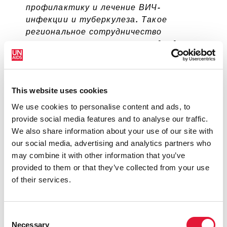
профилактику и лечение ВИЧ-
инфекции и туберкулеза. Такое
региональное сотрудничество
является прагматическим подходом к
достижению масштабной экономии и
обеспечению доступа к жизненно
важным препаратам, что позволит
This website uses cookies
странам охватить лечением больше
людей и спасти больше жизней.
We use cookies to personalise content and ads, to
provide social media features and to analyse our traffic.
МАРК ДАЙБЛ
ИСПОЛНИТЕЛЬНЫЙ ДИРЕКТОР
We also share information about your use of our site with
ГЛОБАЛЬНОГО ФОНДА ПО БОРЬБЕ СО СПИДОМ,
our social media, advertising and analytics partners who
ТУБЕРКУЛЕЗОМ И МАЛЯРИЕЙ.
may combine it with other information that you’ve
provided to them or that they’ve collected from your use
of their services.
Сегодняшняя конференция
проводится в важное время для стран
Восточной Европы и Центральной
Consent
Necessary
Азии, где эпидемии ВИЧ и устойчивого
Selection