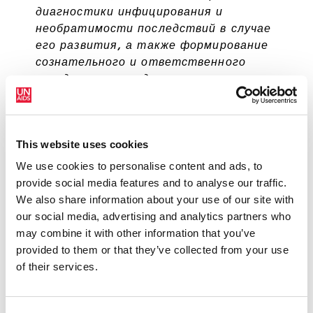
диагностики инфицирования и
необратимости последствий в случае
его развития, а также формирование
сознательного и ответственного
поведения у молодежи.
СВЕТЛАНА МЕДВЕДЕВА
ПРЕДСЕДАТЕЛЬ
ОРГАНИЗАЦИОННОГО КОМИТЕТА ВСЕРОССИЙСКОЙ
АКЦИИ #СТОПВИЧСПИД, ГЛАВА ФОНДА
This website uses cookies
СОЦИАЛЬНО-КУЛЬТУРНЫХ ИНИЦИАТИВ
We use cookies to personalise content and ads, to
provide social media features and to analyse our traffic.
We also share information about your use of our site with
Благодаря проведению мер
our social media, advertising and analytics partners who
профилактики, по предварительным
may combine it with other information that you’ve
данным 2016 года, число детей,
provided to them or that they’ve collected from your use
рожденных здоровыми от ВИЧ-
of their services.
инфицированных матерей превысит
98,2%, т.е. только 1,8% рождаются