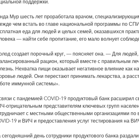
циальной поддержки.
нда Мур шесть лет проработала врачом, специализирующим
ежде чем встать во главе национальной программы по СПИД
сплатная еда для людей и целых семей, оказавшихся практи
ловека — найти себе пропитание, его мало волнует соблюд
олод создает порочный круг, — поясняет она. — Для людей
алансированный рацион, который вместе с правильным ле
лезнь. Нехватка пищи оказывает негативное влияние как на
оровье людей. Они перестают принимать лекарства, а расс
боте иммунной системы».
связи с пандемией COVID-19 продуктовый банк расширил св
Ч-отрицательным представителям ключевых групп населе
трудничает с местными общественными организациями по 
VID-19 и ВИЧ и предоставления услуг тестирования на ВИ
 сегодняшний день сотрудники продуктового банка раздали