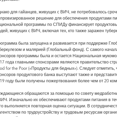
нако для гайанцев, живущих с ВИЧ, не потребовалось сро
провизированное решение для обеспечения продуктами пит
циональной программы по СПИДу финансирует продуктовый
дей, живущих с ВИЧ, включая тех, кто также заражен тубер
ограмма была запущена и развивается при поддержке Гло
беркулезом и малярией (Глобальный фонд). С самого начал
онсоров программы была и остается Национальная мукомо
17 года главными спонсорами являются правительство стр
od for the Poor («Продукты для бедных»). Следует отметить,
онсоров продуктового банка выступают также и представите
19 году были получены пожертвования более чем от 20 ком
ждающиеся обращаются за помощью по совету медработни
ВИЧ. Изначально их обеспечивают продуктами питания в те
го выполняется повторная оценка ситуации. В сотрудничес
агентством по трудоустройству и трудовым ресурсам органи