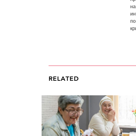
на
ин
по
кр
RELATED