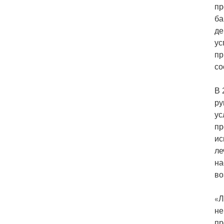
пр
ба
де
ус
пр
со
В 
ру
ус
пр
ис
ле
на
во
«Л
не
пр