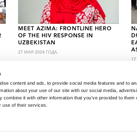
MEET AZIMA: FRONTLINE HERO
N
R
OF THE HIV RESPONSE IN
D
UZBEKISTAN
E
A
27 МАЯ 2024 ГОДА.
17
s
ise content and ads, to provide social media features and to an
rmation about your use of our site with our social media, advertis
 combine it with other information that you’ve provided to them o
ированных в Гайане приходит на помощь нуждающимся в
 use of their services.
VACANCI