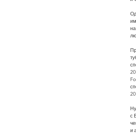
Од
им
на
лю
Пр
ту
сп
20
Fo
сп
20
Ну
с 
че
и 