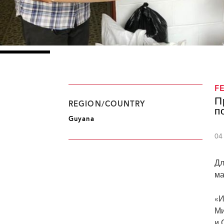
F
П
REGION/COUNTRY
п
Guyana
04
Дл
ма
«И
Ми
и 