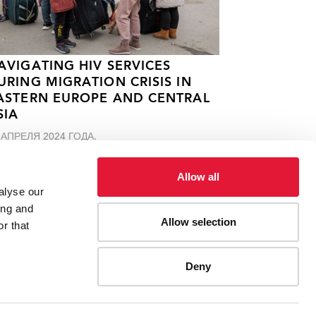
AVIGATING HIV SERVICES
URING MIGRATION CRISIS IN
ASTERN EUROPE AND CENTRAL
SIA
 АПРЕЛЯ 2024 ГОДА.
Allow all
alyse our
ing and
Allow selection
r that
о время пандемии COVID-19
Deny
ES
CONTACT UNAIDS