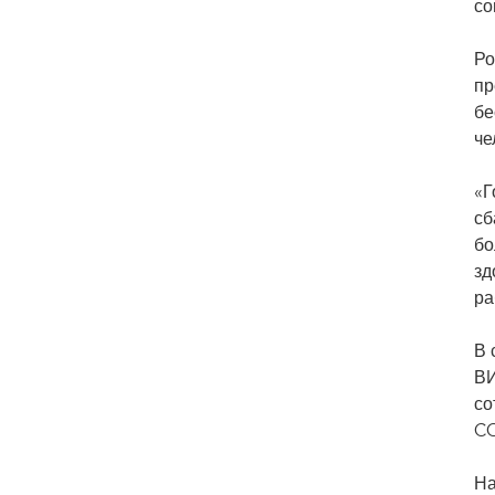
со
Ро
пр
бе
че
«Г
сб
бо
зд
ра
В 
ВИ
со
CO
На