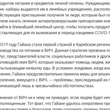
одуктов питания и предметов личной гигиены. Нуждающимс
нк: наборы выдаются им в лечебных учреждениях, располо
йствующее приглашение получили те люди, которым был по
пели начать лечение антиретровирусными препаратами или
ийти в ближайший лечебный центр, чтобы получить продук
ставляющих для их выживания в период пандемии COVID-1
2019 году Гайана стала первой страной в Карибском регио
ководства по питанию и ВИЧ. Данная стратегия призвана 
луг, представителей власти, социальных работников и друг
отиводействия ВИЧ, которые оказывают помощь людям, жи
пытывающим нехватку еды. В условиях эпидемии, когда вн
чения, Гайана предусмотрительно приняла меры для решен
селения, живущего с ВИЧ, — проблемы, преследующей их по
зникающей лишь в чрезвычайных обстоятельствах.
ечение от ВИЧ ни к чему не приведет, если людям будет неч
полноценным. Тот факт, что Гайане удалось оперативно пр
одовольствием и благодаря этому сохранить уровень благо