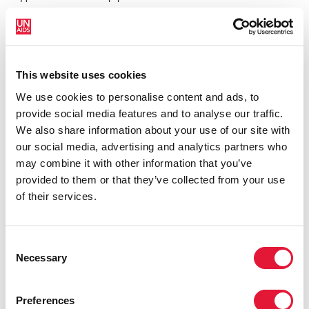
потребления инъекционных наркотиков и
распространения ВИЧ, а также в улучшении услуг
тестирования на ВИЧ и антиретровирусной
терапии для людей, употребляющих инъекционные
This website uses cookies
наркотики. Хотя доступность опиоидной
We use cookies to personalise content and ads, to
заместительной терапии в обеих странах
provide social media features and to analyse our traffic.
оставалась ограниченной, в Эстонии она была
We also share information about your use of our site with
выше, чем в Латвии.
our social media, advertising and analytics partners who
Результаты исследования HERMETIC показывают,
may combine it with other information that you’ve
что к 2016 году около половины людей,
provided to them or that they’ve collected from your use
употребляющих инъекционные наркотики в
of their services.
Эстонии, проходили тестирование на ВИЧ каждые
12 месяцев, и три четверти людей, получивших
положительный результат, проходили
Consent
антиретровирусную терапию. Тем временем в
Necessary
Selection
период с 2007 по 2016 год в Латвии за год
проходили тестирование на ВИЧ около 10 %
Preferences
людей, употребляющих инъекционные наркотики, и