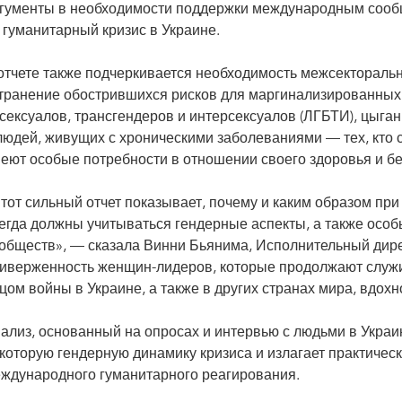
гументы в необходимости поддержки международным сооб
 гуманитарный кризис в Украине.
отчете также подчеркивается необходимость межсекторальн
транение обострившихся рисков для маргинализированных 
сексуалов, трансгендеров и интерсексуалов (ЛГБТИ), цыга
людей, живущих с хроническими заболеваниями — тех, кто 
еют особые потребности в отношении своего здоровья и бе
тот сильный отчет показывает, почему и каким образом п
егда должны учитываться гендерные аспекты, а также осо
обществ», — сказала Винни Бьянима, Исполнительный ди
иверженность женщин-лидеров, которые продолжают служи
цом войны в Украине, а также в других странах мира, вдох
ализ, основанный на опросах и интервью с людьми в Украи
которую гендерную динамику кризиса и излагает практичес
ждународного гуманитарного реагирования.