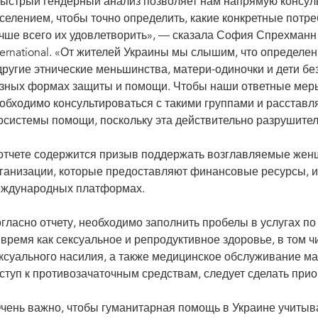
ыстрый гендерный анализ позволяет нам напрямую консул
селением, чтобы точно определить, какие конкретные потреб
чше всего их удовлетворить», — сказала София Спрехманн
ternational. «От жителей Украины мы слышим, что определе
другие этнические меньшинства, матери-одиночки и дети б
зных формах защиты и помощи. Чтобы наши ответные мер
обходимо консультироваться с такими группами и расставл
осистемы помощи, поскольку эта действительно разрушител
отчете содержится призыв поддержать возглавляемые же
ганизации, которые предоставляют финансовые ресурсы, и 
ждународных платформах.
гласно отчету, необходимо заполнить пробелы в услугах по
 время как сексуальное и репродуктивное здоровье, в том
ксуального насилия, а также медицинское обслуживание ма
ступ к противозачаточным средствам, следует сделать прио
чень важно, чтобы гуманитарная помощь в Украине учитыв