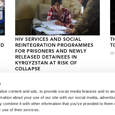
HIV SERVICES AND SOCIAL
T
ND
REINTEGRATION PROGRAMMES
T
FOR PRISONERS AND NEWLY
20
RELEASED DETAINEES IN
KYRGYZSTAN AT RISK OF
COLLAPSE
08 МАЯ 2025 ГОДА.
s
ise content and ads, to provide social media features and to an
rmation about your use of our site with our social media, advertis
имость обеспечения срочного доступа к медицинским услу
 combine it with other information that you’ve provided to them o
 use of their services.