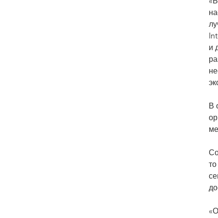
«Б
на
лу
In
и 
ра
не
эк
В 
ор
ме
Со
то
се
до
«О