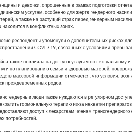
нщины и девочки, опрошенные в рамках подготовки отчета,
дицинским услугам, особенно для жертв гендерного насил
терей, а также на растущий страх перед гендерным насилие
о находится в конфликтных зонах.
огие респонденты упомянули о дополнительных рисках для 
спространении COVID-19, связанных с условиями пребыва
йна также повлияла на доступ к услугам по сексуальному 
луги по планированию семьи и здоровью матерей, новорож
едств массовой информации отмечается, что условия, возн
ск преждевременных родов.
ансгендерные люди также нуждаются в регулярном доступе
екратить гормональную терапию из-за нехватки препарато
едоставляют доступ к лекарствам членам трансгендерного 
ех потребностей.