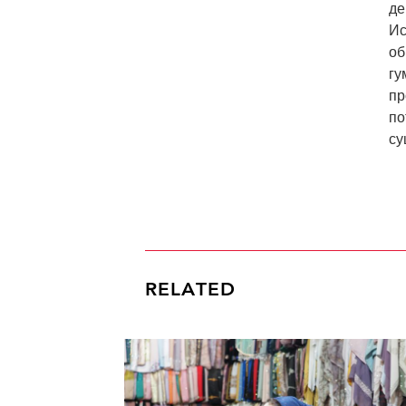
де
Ис
об
гу
пр
по
су
RELATED