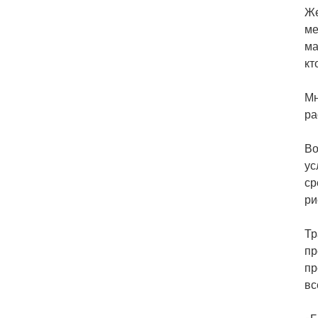
Же
ме
ма
кт
Мн
ра
Во
ус
ср
ри
Тр
пр
пр
вс