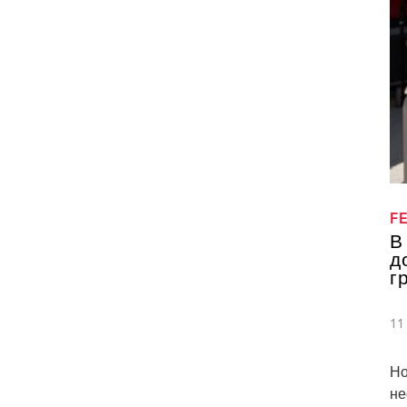
F
В
д
г
11
Но
не