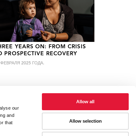
HREE YEARS ON: FROM CRISIS
O PROSPECTIVE RECOVERY
 ФЕВРАЛЯ 2025 ГОДА.
Allow all
alyse our
ing and
Allow selection
гам для женщин и маргинализированных групп в
r that