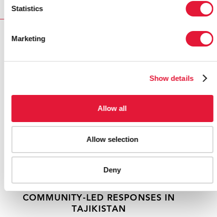
Statistics
RELATED
Marketing
Show details
Allow all
Allow selection
Deny
THE IMPACT OF DONOR CUTS ON
COMMUNITY-LED RESPONSES IN
TAJIKISTAN