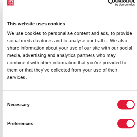
участвовали в организованном Y-PEER тренинге
для тренеров и совместными усилиями провели
более 1200 семинаров и тренингов в сельских
районах Таджикистана на темы здорового образа
This website uses cookies
жизни, включая профилактику ВИЧ. Они охватили
We use cookies to personalise content and ads, to provide
около 21 000 молодых людей, более 44% из
social media features and to analyse our traffic. We also
которых – молодые женщины. По результатам
share information about your use of our site with our social
анкеты, которую участники заполняли перед
media, advertising and analytics partners who may
тренингом и после его окончания, около 80%
combine it with other information that you’ve provided to
участников этого мероприятия приобрели новые
them or that they’ve collected from your use of their
знания и навыки.
services.
Начав деятельность в Восточной Европе,
программа Y-PEER сегодня приобрела
Consent
международный масштаб, предоставив более чем
Necessary
Selection
7000 инструкторов по методу «равный-равному»
возможность доступа к информации, обучению,
поддержке и широкому спектру электронных
Preferences
ресурсов.