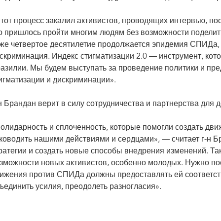
тот процесс закалил активистов, проводящих интервью, по
о пришлось пройти многим людям без возможности поделить
же четвертое десятилетие продолжается эпидемия СПИДа, и
скриминация. Индекс стигматизации 2.0 — инструмент, кот
азилии. Мы будем выступать за проведение политики и пре
игматизации и дискриминации».
н Брандан верит в силу сотрудничества и партнерства для 
олидарность и сплоченность, которые помогли создать дв
ководить нашими действиями и сердцами», — считает г-н 
ратегии и создать новые способы внедрения изменений. Т
зможности новых активистов, особенно молодых. Нужно п
ижения против СПИДа должны предоставлять ей соответ
ъединить усилия, преодолеть разногласия».