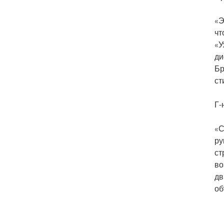
«Э
чт
«У
ди
Бр
ст
Г-
«С
ру
ст
во
дв
об