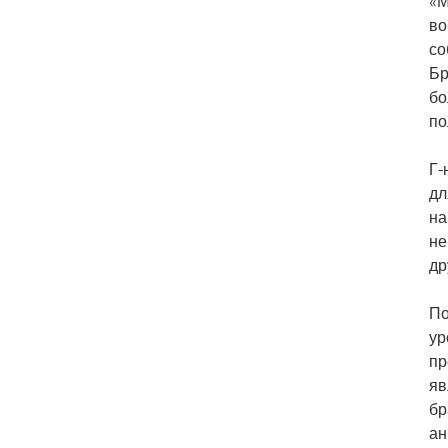
«М
во
со
Бр
бо
по
Г-
дл
на
не
др
По
ур
пр
яв
бр
ан