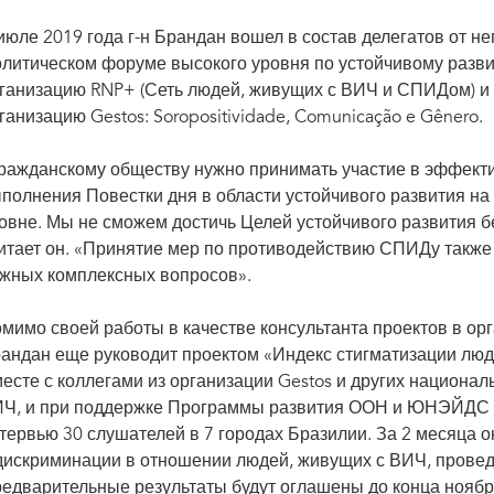
июле 2019 года г-н Брандан вошел в состав делегатов от н
литическом форуме высокого уровня по устойчивому разви
ганизацию RNP+ (Сеть людей, живущих с ВИЧ и СПИДом) и
ганизацию Gestos: Soropositividade, Comunicação e Gênero.
ражданскому обществу нужно принимать участие в эффект
полнения Повестки дня в области устойчивого развития на
овне. Мы не сможем достичь Целей устойчивого развития б
итает он. «Принятие мер по противодействию СПИДу также 
жных комплексных вопросов».
мимо своей работы в качестве консультанта проектов в орга
андан еще руководит проектом «Индекс стигматизации люде
есте с коллегами из организации Gestos и других национа
Ч, и при поддержке Программы развития ООН и ЮНЭЙДС о
тервью 30 слушателей в 7 городах Бразилии. За 2 месяца 
дискриминации в отношении людей, живущих с ВИЧ, провед
едварительные результаты будут оглашены до конца ноябр