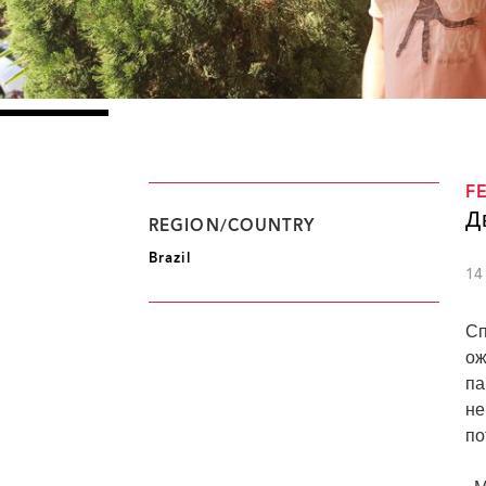
F
Д
REGION/COUNTRY
Brazil
14
Сп
ож
па
не
по