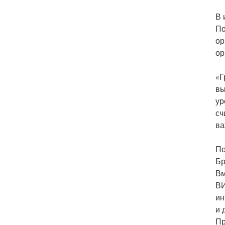
В 
По
ор
ор
«Г
вы
ур
сч
ва
По
Бр
Вм
ВИ
ин
и 
Пр