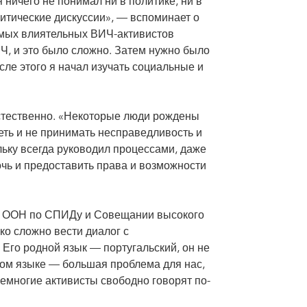
ничего не понимал ни в политике, ни в
литические дискуссии», — вспоминает о
самых влиятельных ВИЧ-активистов
Ч, и это было сложно. Затем нужно было
осле этого я начал изучать социальные и
естественно. «Некоторые люди рождены
петь и не принимать несправедливость и
льку всегда руководил процессами, даже
мочь и предоставить права и возможности
ня ООН по СПИДу и Совещании высокого
ько сложно вести диалог с
Его родной язык — португальский, он не
ом языке — большая проблема для нас,
немногие активисты свободно говорят по-