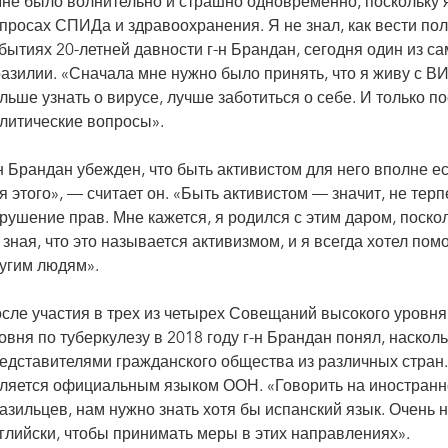
не было волнительно и страшно одновременно, поскольку я 
просах СПИДа и здравоохранения. Я не знал, как вести по
бытиях 20-летней давности г-н Брандан, сегодня один из 
азилии. «Сначала мне нужно было принять, что я живу с ВИ
льше узнать о вирусе, лучше заботиться о себе. И только п
литические вопросы».
н Брандан убежден, что быть активистом для него вполне 
я этого», — считает он. «Быть активистом — значит, не тер
рушение прав. Мне кажется, я родился с этим даром, поско
 зная, что это называется активизмом, и я всегда хотел по
угим людям».
сле участия в трех из четырех Совещаний высокого уров
овня по туберкулезу в 2018 году г-н Брандан понял, наскол
едставителями гражданского общества из различных стран. 
ляется официальным языком ООН. «Говорить на иностранн
азильцев, нам нужно знать хотя бы испанский язык. Очень 
глийски, чтобы принимать меры в этих направлениях».